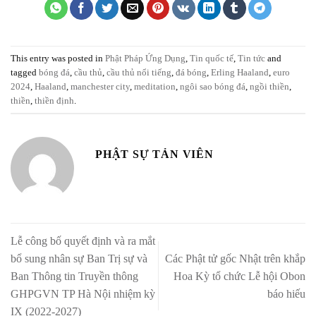
This entry was posted in
Phật Pháp Ứng Dụng
,
Tin quốc tế
,
Tin tức
and
tagged
bóng đá
,
cầu thủ
,
cầu thủ nổi tiếng
,
đá bóng
,
Erling Haaland
,
euro
2024
,
Haaland
,
manchester city
,
meditation
,
ngôi sao bóng đá
,
ngồi thiền
,
thiền
,
thiền định
.
PHẬT SỰ TẢN VIÊN
Lễ công bố quyết định và ra mắt
bổ sung nhân sự Ban Trị sự và
Các Phật tử gốc Nhật trên khắp
Ban Thông tin Truyền thông
Hoa Kỳ tổ chức Lễ hội Obon
GHPGVN TP Hà Nội nhiệm kỳ
báo hiếu
IX (2022-2027)