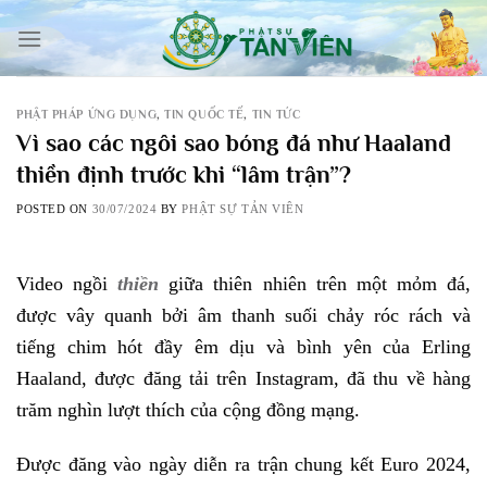
Skip
to
content
PHẬT PHÁP ỨNG DỤNG
,
TIN QUỐC TẾ
,
TIN TỨC
Vì sao các ngôi sao bóng đá như Haaland
thiền định trước khi “lâm trận”?
POSTED ON
30/07/2024
BY
PHẬT SỰ TẢN VIÊN
Video ngồi
thiền
giữa thiên nhiên trên một mỏm đá,
được vây quanh bởi âm thanh suối chảy róc rách và
tiếng chim hót đầy êm dịu và bình yên của Erling
Haaland, được đăng tải trên
Instagram
, đã thu về hàng
trăm nghìn lượt thích của cộng đồng mạng.
Được đăng vào ngày diễn ra trận chung kết Euro 2024,