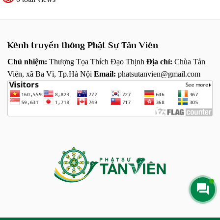
TUỔI TRẺ HƯỚNG PHẬT KỲ 22: TUỔI
TRẺ ĐẾN CHÙA TU HỌC, GIA ĐÌNH -
TỔ TIÊN CÓ ĐƯỢC LỢI ÍCH KHÔNG?
PHẬT SỰ TẢN VIÊN
Kênh truyền thông Phật Sự Tản Viên
Chủ nhiệm:
Thượng Tọa Thích Đạo Thịnh
Địa chỉ:
Chùa Tản
TUỔI TRẺ HƯỚNG PHẬT KỲ 21: VÌ SAO
Viên, xã Ba Vì, Tp.Hà Nội
Email:
phatsutanvien@gmail.com
THẦY LẠI CHÚ TRỌNG HOẰNG PHÁP
CHO GIỚI TRẺ
PHẬT SỰ TẢN VIÊN
TUỔI TRẺ HƯỚNG PHẬT KỲ 20: CÁC
BẠN TRẺ NÊN ĐỐI MẶT VỚI ÁP LỰC
CÔNG VIỆC NHƯ THẾ NÀO?
PHẬT SỰ TẢN VIÊN
TUỔI TRẺ HƯỚNG PHẬT KỲ 19: TẠ MỘ
NHƯ THẾ NÀO CHO ĐÚNG
PHẬT SỰ TẢN VIÊN