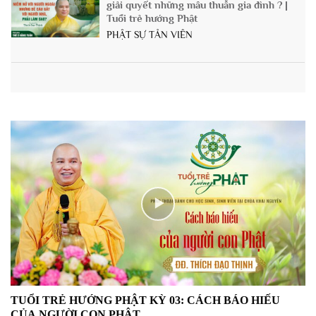
giải quyết những mâu thuẫn gia đình ? |
Tuổi trẻ hướng Phật
PHẬT SỰ TẢN VIÊN
TUỔI TRẺ HƯỚNG PHẬT: Làm cách nào
để bỏ tập khí xấu: Hay soi lỗi người?
┃Pháp thoại Thích Đạo Thịnh
PHẬT SỰ TẢN VIÊN
TUỔI TRẺ HƯỚNG PHẬT: Tụng Kinh Địa
Tạng cầu bình an, gia hộ cho gia đình
PHẬT SỰ TẢN VIÊN
TUỔI TRẺ HƯỚNG PHẬT: CÁCH BÁO
HIẾU CHA MẸ MÙA VU LAN
PHẬT SỰ TẢN VIÊN
TUỔI TRẺ HƯỚNG PHẬT KỲ 03: CÁCH BÁO HIẾU
TUỔI TRẺ HƯỚNG PHẬT: Tháng 7 có
CỦA NGƯỜI CON PHẬT