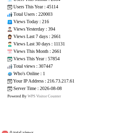
Users This Year : 45114
TUỔI TRẺ HƯỚNG PHẬT KỲ 25: CON
Total Users : 220003
HAY BỊ VONG NHẬP, LẠNH NGƯỜI KHI
Views Today : 216
ĐI QUA NGHĨA TRANG. NÊN LÀM THẾ
Views Yesterday : 394
NÀO?
Views Last 7 days : 2661
PHẬT SỰ TẢN VIÊN
Views Last 30 days : 11131
Views This Month : 2661
TUỔI TRẺ HƯỚNG PHẬT KỲ 24: NGƯỜI
Views This Year : 57854
TU TẬP ĐỪNG NÊN CHẤP TRƯỚC,
Total views : 307447
PHÁN XÉT NGƯỜI CHƯA HIỂU ĐẠO
Who's Online : 1
PHẬT SỰ TẢN VIÊN
Your IP Address : 216.73.217.61
Server Time : 2026-08-08
TUỔI TRẺ HƯỚNG PHẬT KỲ 23: TU
Powered By
WPS Visitor Counter
HỌC PHẬT PHÁP NHƯNG BỊ MỌI
NGƯỜI XUNG QUANH DỊ NGHỊ, PHÁN
XÉT.PHẢI LÀM SAO?
PHẬT SỰ TẢN VIÊN
0 total views