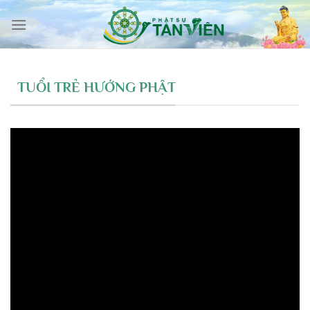
Skip
to
content
TUỔI TRẺ HƯỚNG PHẬT