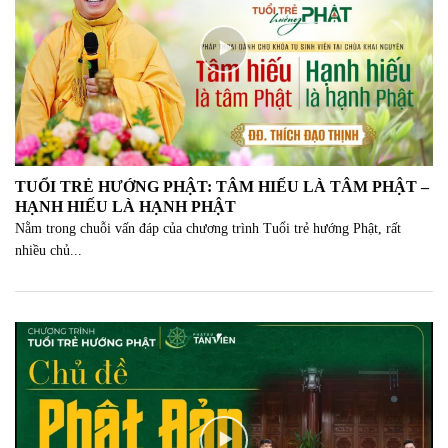
Tại sao Lễ Phật đản có nghi thức "TẮM
PHẬT"
PHẬT SỰ TẢN VIÊN
Khi Đến Chùa Cần Lễ Phật Sao Cho
Đúng | Thượng Tọa Thích Đạo Thịnh
TUỔI TRẺ HƯỚNG PHẬT: TÂM HIẾU LÀ TÂM PHẬT –
PHẬT SỰ TẢN VIÊN
HẠNH HIẾU LÀ HẠNH PHẬT
Nằm trong chuỗi vấn đáp của chương trình Tuổi trẻ hướng Phật, rất
nhiều chủ...
Tuổi Trẻ Nghĩ Thiện - Hành Thiện Dịp
Năm Mới
PHẬT SỰ TẢN VIÊN
TUỔI TRẺ HƯỚNG PHẬT KỲ 30: NGHI
THỨC CÚNG ÔNG CÔNG ÔNG TÁO -
SAO CHO LỢI ÍCH
PHẬT SỰ TẢN VIÊN