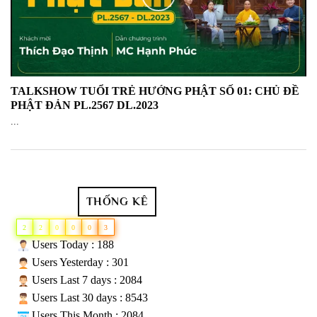
TUỔI TRẺ HƯỚNG PHẬT KỲ 29: QUAN
NIỆM "TRẺ VUI NHÀ, GIÀ VUI CHÙA"
PHẬT SỰ TẢN VIÊN
TALKSHOW TUỔI TRẺ HƯỚNG PHẬT SỐ 01: CHỦ ĐỀ
TUỔI TRẺ HƯỚNG PHẬT KỲ 28: LỢI
PHẬT ĐẢN PL.2567 DL.2023
ÍCH ĐẾN CHÙA HỌC PHẬT TỪ TRẺ
...
PHẬT SỰ TẢN VIÊN
TUỔI TRẺ HƯỚNG PHẬT KỲ 27: TUỔI
TRẺ TỤNG KINH PHỔ MÔN CÓ LỢI ÍCH
THỐNG KÊ
GÌ ?
PHẬT SỰ TẢN VIÊN
2
2
0
0
0
3
Users Today : 188
Users Yesterday : 301
TUỔI TRẺ HƯỚNG PHẬT KỲ 26: CON
PHÁT NGUYỆN ĂN CHAY NHƯNG LỠ
Users Last 7 days : 2084
ĂN MẶN CÓ TỘI KHÔNG ?
Users Last 30 days : 8543
PHẬT SỰ TẢN VIÊN
Users This Month : 2084