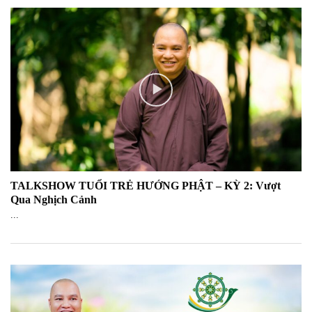
PHẬT SỰ TẢN VIÊN
ĐẶT HÌNH NỀN ĐIỆN THOẠI CHƯ PHẬT
BỒ TÁT CÓ NÊN HAY KHÔNG?
PHẬT SỰ TẢN VIÊN
BỐ MẸ CON KHÔNG CHO QUY Y TAM
BẢO, CON PHẢI LÀM SAO Ạ
PHẬT SỰ TẢN VIÊN
TALKSHOW TUỔI TRẺ HƯỚNG PHẬT – KỲ 2: Vượt
Phật tử nên làm gì trong Lễ Phật Đản để
Qua Nghịch Cảnh
có công đức trọn vẹn nhất?
...
PHẬT SỰ TẢN VIÊN
THẦY KHUYÊN: Người Phật Tử cũng nên
tổ chức Phật Đản tại gia
PHẬT SỰ TẢN VIÊN