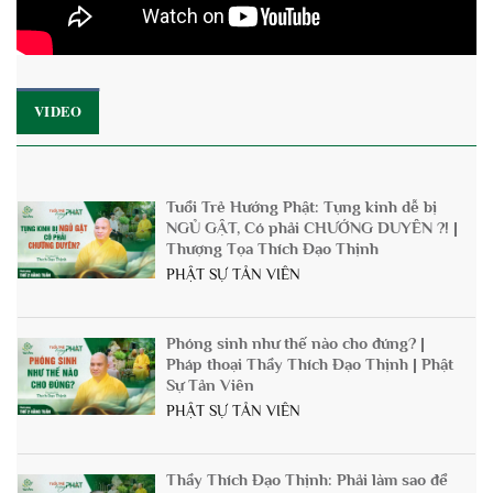
86 total views
, 1 views today
VIDEO
Tuổi Trẻ Hướng Phật: Tụng kinh dễ bị
NGỦ GẬT, Có phải CHƯỚNG DUYÊN ?! |
Thượng Tọa Thích Đạo Thịnh
PHẬT SỰ TẢN VIÊN
Phóng sinh như thế nào cho đúng? |
Pháp thoại Thầy Thích Đạo Thịnh | Phật
Sự Tản Viên
PHẬT SỰ TẢN VIÊN
Thầy Thích Đạo Thịnh: Phải làm sao để