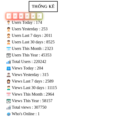
THỐNG KÊ
2
2
0
2
4
2
Users Today : 174
Users Yesterday : 253
Users Last 7 days : 2011
Users Last 30 days : 8525
Users This Month : 2323
Users This Year : 45353
Total Users : 220242
Views Today : 204
Views Yesterday : 315
Views Last 7 days : 2589
Views Last 30 days : 11115
Views This Month : 2964
Views This Year : 58157
Total views : 307750
Who's Online : 1