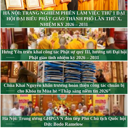
HÀ NỘI: TRANG NGHIÊM PHIÊN LÀM VIỆC THỨ 1 ĐẠI
HỘI ĐẠI BIỂU PHẬT GIÁO THÀNH PHỐ LẦN THỨ X,
NHIỆM KỲ 2026 – 2031
Hưng Yên triển khai công tác Phật sự quý III, hướng tới Đại hội
Phật giáo tỉnh nhiệm kỳ 2026 – 2031
Chùa Khai Nguyên khẩn trương hoàn thiện công tác chuẩn bị
cho Khóa tu Mùa hè “Thắp sáng niềm tin 2026”
Hà Nội: Trung ương GHPGVN đón tiếp Phó Chủ tịch Quốc hội
Đức Bodo Ramelow