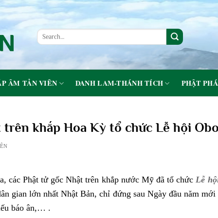
P ÂM TẢN VIÊN
DANH LAM-THÁNH TÍCH
PHẬT PHÁ
t trên khắp Hoa Kỳ tổ chức Lễ hội Ob
IÊN
a, các Phật tử gốc Nhật trên khắp nước Mỹ đã tổ chức
Lễ hộ
 dân gian lớn nhất Nhật Bản, chỉ đứng sau Ngày đầu năm mới 
hiếu báo ân,… .