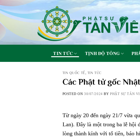
Skip
to
content
TIN TỨC
TỊNH ĐỘ TÔNG
PHÁ
TIN QUỐC TẾ
,
TIN TỨC
Các Phật tử gốc Nhậ
POSTED ON
30/07/2024
BY
PHẬT SỰ TẢN V
Từ ngày 20 đến ngày 21/7 vừa qu
Lan). Đây là một trong ba lễ hội
lòng thành kính với tổ tiên, báo 