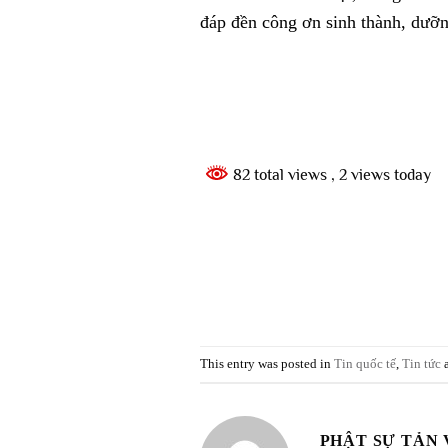
đáp đền công ơn sinh thành, dưỡ
82 total views
, 2 views today
This entry was posted in
Tin quốc tế
,
Tin tức
a
PHẬT SỰ TẢN 