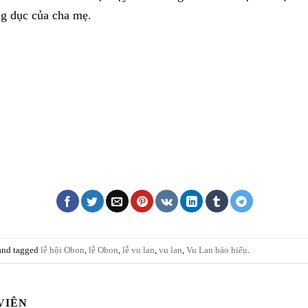
ng dục của cha mẹ.
nd tagged
lễ hội Obon
,
lễ Obon
,
lễ vu lan
,
vu lan
,
Vu Lan báo hiếu
.
VIÊN