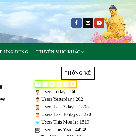
P ỨNG DỤNG
CHUYÊN MỤC KHÁC
THỐNG KÊ
2
1
9
4
3
8
g
Users Today : 260
Users Yesterday : 262
ông
Users Last 7 days : 1898
Users Last 30 days : 8220
Users This Month : 1519
Users This Year : 44549