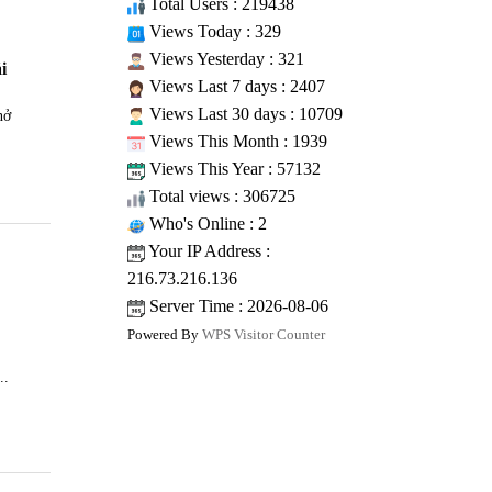
Total Users : 219438
Views Today : 329
Views Yesterday : 321
i
Views Last 7 days : 2407
Views Last 30 days : 10709
nở
Views This Month : 1939
Views This Year : 57132
Total views : 306725
Who's Online : 2
Your IP Address :
216.73.216.136
Server Time : 2026-08-06
Powered By
WPS Visitor Counter
..