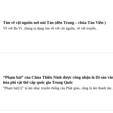
Tìm về cội nguồn nơi núi Tản (đền Trung – chùa Tản Viên )
Về với Ba Vì, chúng ta đang tìm về với cội nguồn, về với truyền...
“Phạm bái” của Chùa Thiên Ninh được công nhận là Di sản vă
hóa phi vật thể cấp quốc gia Trung Quốc
“Phạm bái[1]” là âm nhạc truyền thống của Phật giáo, cũng là âm thanh tán..