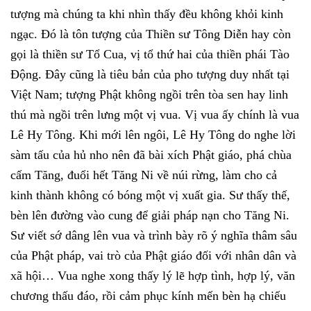
tượng mà chúng ta khi nhìn thấy đều không khỏi kinh
ngạc. Đó là tôn tượng của Thiền sư Tông Diễn hay còn
gọi là thiền sư Tổ Cua, vị tổ thứ hai của thiền phái Tào
Động. Đây cũng là tiêu bản của pho tượng duy nhất tại
Việt Nam; tượng Phật không ngồi trên tòa sen hay linh
thú mà ngồi trên lưng một vị vua. Vị vua ấy chính là vua
Lê Hy Tông. Khi mới lên ngôi, Lê Hy Tông do nghe lời
sàm tấu của hủ nho nên đã bài xích Phật giáo, phá chùa
cấm Tăng, đuổi hết Tăng Ni về núi rừng, làm cho cả
kinh thành không có bóng một vị xuất gia. Sư thấy thế,
bèn lên đường vào cung để giải pháp nạn cho Tăng Ni.
Sư viết sớ dâng lên vua và trình bày rõ ý nghĩa thâm sâu
của Phật pháp, vai trò của Phật giáo đối với nhân dân và
xã hội… Vua nghe xong thấy lý lẽ hợp tình, hợp lý, văn
chương thấu đáo, rồi cảm phục kính mến bèn hạ chiếu