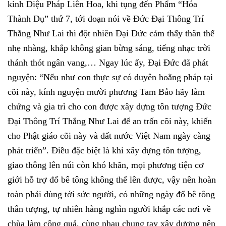
kinh Diệu Pháp Liên Hoa, khi tụng đến Phẩm “Hóa
Thành Dụ” thứ 7, tới đoạn nói về Đức Đại Thông Trí
Thắng Như Lai thì đột nhiên Đại Đức cảm thấy thân thể
nhẹ nhàng, khắp không gian bừng sáng, tiếng nhạc trời
thánh thót ngân vang,… Ngay lúc ấy, Đại Đức đã phát
nguyện: “Nếu như con thực sự có duyên hoằng pháp tại
cõi này, kính nguyện mười phương Tam Bảo hãy làm
chứng và gia trì cho con được xây dựng tôn tượng Đức
Đại Thông Trí Thắng Như Lai để an trấn cõi này, khiến
cho Phật giáo cõi này và đất nước Việt Nam ngày càng
phát triển”. Điều đặc biệt là khi xây dựng tôn tượng,
giao thông lên núi còn khó khăn, mọi phương tiện cơ
giới hỗ trợ đổ bê tông không thể lên được, vậy nên hoàn
toàn phải dùng tới sức người, có những ngày đổ bê tông
thân tượng, tự nhiên hàng nghìn người khắp các nơi về
chùa làm công quả, cùng nhau chung tay xây dượng nên