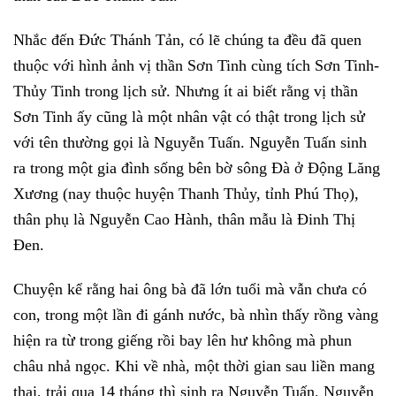
Nhắc đến Đức Thánh Tản, có lẽ chúng ta đều đã quen
thuộc với hình ảnh vị thần Sơn Tinh cùng tích Sơn Tinh-
Thủy Tinh trong lịch sử. Nhưng ít ai biết rằng vị thần
Sơn Tinh ấy cũng là một nhân vật có thật trong lịch sử
với tên thường gọi là Nguyễn Tuấn. Nguyễn Tuấn sinh
ra trong một gia đình sống bên bờ sông Đà ở Động Lăng
Xương (nay thuộc huyện Thanh Thủy, tỉnh Phú Thọ),
thân phụ là Nguyễn Cao Hành, thân mẫu là Đinh Thị
Đen.
Chuyện kể rằng hai ông bà đã lớn tuổi mà vẫn chưa có
con, trong một lần đi gánh nước, bà nhìn thấy rồng vàng
hiện ra từ trong giếng rồi bay lên hư không mà phun
châu nhả ngọc. Khi về nhà, một thời gian sau liền mang
thai, trải qua 14 tháng thì sinh ra Nguyễn Tuấn. Nguyễn