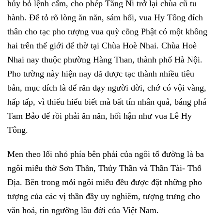
hủy bỏ lệnh cấm, cho phép Tăng Ni trở lại chùa cũ tu
hành. Để tỏ rõ lòng ăn năn, sám hối, vua Hy Tông đích
thân cho tạc pho tượng vua quỳ cõng Phật có một không
hai trên thế giới để thờ tại Chùa Hoè Nhai. Chùa Hoè
Nhai nay thuộc phường Hàng Than, thành phố Hà Nội.
Pho tường này hiện nay đã được tạc thành nhiều tiêu
bản, mục đích là để răn dạy người đời, chớ có vội vàng,
hấp tấp, vì thiếu hiểu biết mà bất tín nhân quả, báng phá
Tam Bảo để rồi phải ăn năn, hối hận như vua Lê Hy
Tông.
Men theo lối nhỏ phía bên phải của ngôi tổ đường là ba
ngôi miếu thờ Sơn Thần, Thủy Thần và Thần Tài- Thổ
Địa. Bên trong mỗi ngôi miếu đều được đặt những pho
tượng của các vị thần đầy uy nghiêm, tượng trưng cho
văn hoá, tín ngưỡng lâu đời của Việt Nam.