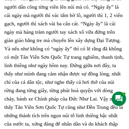
người dân cõng từng viên lên núi mà có. “Ngày ấy” là
cái ngày mà người thì vác tấm bờ lô, người thì 1, 2 viên
gạch, người thì xách vài ba cân cát. “Ngày ấy” là cái
ngày mà hàng trăm người tay xách xô vữa đứng trên
giàn giáo bằng tre mà chuyển lên xây dựng Đại Tượng.
Và nếu như không có “ngày ấy” thì có lẽ rằng đã không
có một Tản Viên Sơn Quốc Tự trang nghiêm, thanh tịnh,
linh thiêng như ngày hôm nay. Đứng giữa nơi đây, ta
thấy như mình đang cảm nhận được sự đồng lòng, nhất
chí của cả dân tộc, như nghe thấy cả hơi thở của núi
rừng đang từng giây, từng phút hoà quyện với dòng
chảy, bánh xe Chính pháp của Đức Như Lai. Vậy mới
thấy Tản Viên Sơn Quốc Tự cũng như Đền Trung đều là
những thánh tích trên ngọn núi tổ linh thiêng bậc nhất
của nước ta, xứng đáng để nhân dân và du khách thập