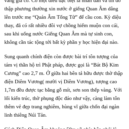
vàng giả cổ. Có một điều đặc biệt là nhân dân và tín đồ
thập phương thường xin nước ở giếng Quan Âm dâng
lên trước mẹ “Quán Âm Tống Tử” để cầu con. Kỳ diệu
thay, đã có rất nhiều đôi vợ chồng hiếm muộn con cái,
sau khi uống nước Giếng Quan Âm mà tự sinh con,
không cần tác tộng tới bất kỳ phần y học hiện đại nào.
Sung quanh chính điện còn được bài trí tôn tượng của
tám vị thần hộ trì Phật pháp, được gọi là “Bát Bộ Kim
Cương” cao 2,7 m. Ở giữa hai bên tả hữu được thờ thập
điện Diêm Vương( mười vị Diêm Vương), tượng cao
1,7m đều được tạc bằng gỗ mít, sơn son thếp vàng. Với
lối kiến trúc, thờ phụng độc đáo như vậy, càng làm tôn
thêm vẻ đẹp trang nghiêm, hùng vĩ giữa chốn đại ngàn
linh thiêng Núi Tản.