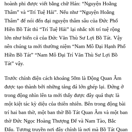
hoành phi được viết bằng chữ Hán: “Nguyện Hoằng
Thâm” và “Trí Tuệ Hải”. Nếu như “Nguyện Hoằng
Thâm” để nói đến đại nguyện thâm sâu của Đức Phổ
Hiền Bồ Tát thì “Trí Tuệ Hải” lại nhắc tới trí tuệ rộng
lớn như biển cả của Đức Văn Thù Sư Lợi Bồ Tát. Vậy
nên chúng ta mới thường niệm “Nam Mô Đại Hạnh Phổ
Hiền Bồ Tát” “Nam Mô Đại Trí Văn Thù Sư Lợi Bồ
Tát” vậy.
Trước chính điện cách khoảng 50m là Động Quan Âm
được tạo thành bởi những tảng đá lớn ghép lại. Đứng ở
trong động nhìn lên ta mới thấy được đây quả thực là
một kiệt tác kỳ diệu của thiên nhiên. Bên trong động bài
trí hai ban thờ, một ban thờ Bồ Tát Quan Âm và một ban
thờ Đức Ngọc Hoàng Thượng Đế và Nam Tào, Bắc
Đẩu. Tương truyền nơi đây chính là nơi mà Bồ Tát Quan