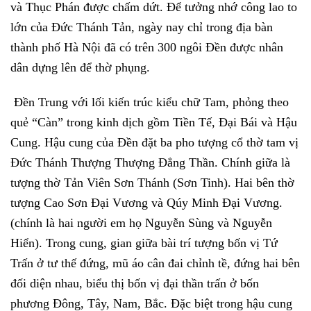
và Thục Phán được chấm dứt. Để tưởng nhớ công lao to
lớn của Đức Thánh Tản, ngày nay chỉ trong địa bàn
thành phố Hà Nội đã có trên 300 ngôi Đền được nhân
dân dựng lên để thờ phụng.
Đền Trung với lối kiến trúc kiểu chữ Tam, phỏng theo
quẻ “Càn” trong kinh dịch gồm Tiền Tế, Đại Bái và Hậu
Cung. Hậu cung của Đền đặt ba pho tượng cổ thờ tam vị
Đức Thánh Thượng Thượng Đẳng Thần. Chính giữa là
tượng thờ Tản Viên Sơn Thánh (Sơn Tinh). Hai bên thờ
tượng Cao Sơn Đại Vương và Qúy Minh Đại Vương.
(chính là hai người em họ Nguyễn Sùng và Nguyễn
Hiển). Trong cung, gian giữa bài trí tượng bốn vị Tứ
Trấn ở tư thế đứng, mũ áo cân đai chỉnh tề, đứng hai bên
đối diện nhau, biểu thị bốn vị đại thần trấn ở bốn
phương Đông, Tây, Nam, Bắc. Đặc biệt trong hậu cung