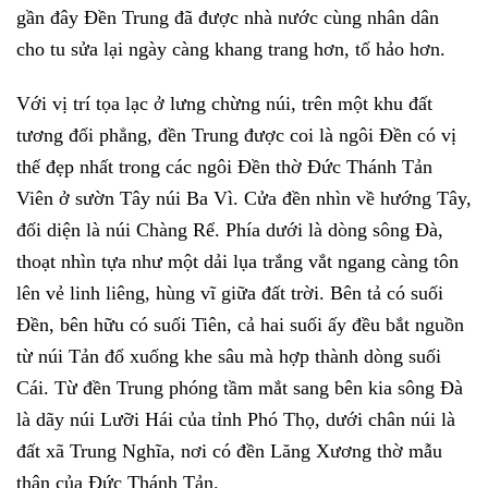
gần đây Đền Trung đã được nhà nước cùng nhân dân
cho tu sửa lại ngày càng khang trang hơn, tố hảo hơn.
Với vị trí tọa lạc ở lưng chừng núi, trên một khu đất
tương đối phẳng, đền Trung được coi là ngôi Đền có vị
thế đẹp nhất trong các ngôi Đền thờ Đức Thánh Tản
Viên ở sườn Tây núi Ba Vì. Cửa đền nhìn về hướng Tây,
đối diện là núi Chàng Rể. Phía dưới là dòng sông Đà,
thoạt nhìn tựa như một dải lụa trắng vắt ngang càng tôn
lên vẻ linh liêng, hùng vĩ giữa đất trời. Bên tả có suối
Đền, bên hữu có suối Tiên, cả hai suối ấy đều bắt nguồn
từ núi Tản đổ xuống khe sâu mà hợp thành dòng suối
Cái. Từ đền Trung phóng tầm mắt sang bên kia sông Đà
là dãy núi Lưỡi Hái của tỉnh Phó Thọ, dưới chân núi là
đất xã Trung Nghĩa, nơi có đền Lăng Xương thờ mẫu
thân của Đức Thánh Tản.