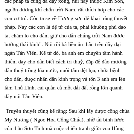
các pháp ta cũng đã dạy xong, núi này thuộc Kim Sơn,
nguồn dương khí chốn trời Nam, rất thích hợp cho các
con cư trú. Còn ta sẽ về Hương sơn để khai tràng thuyết
pháp. Nay các con là đệ tử của ta, phải khuông phù đạo
ta, chăm lo cho dân, giữ cho dân chúng trời Nam được
hưởng thái bình”. Nói rồi bà liền ẩn thân trên dãy đại
ngàn Tản Viên. Kể từ đó, ba anh em chuyên tâm hành
thiện, dạy cho dân biết cách trị thuỷ, đắp đê đào mương
dẫn thuỷ trồng lúa nước, nuôi tằm dệt lụa, chữa bệnh
cho dân, được nhân dân kính trọng và tôn 3 anh em lên
làm Thủ Lĩnh, cai quản cả một dải đất rộng lớn quanh
dãy núi Tản Viên.
Truyền thuyết cũng kể rằng: Sau khi lấy được công chúa
Mỵ Nương ( Ngọc Hoa Công Chúa), nhờ tài binh lược
của thần Sơn Tinh mà cuộc chiến tranh giữa vua Hùng