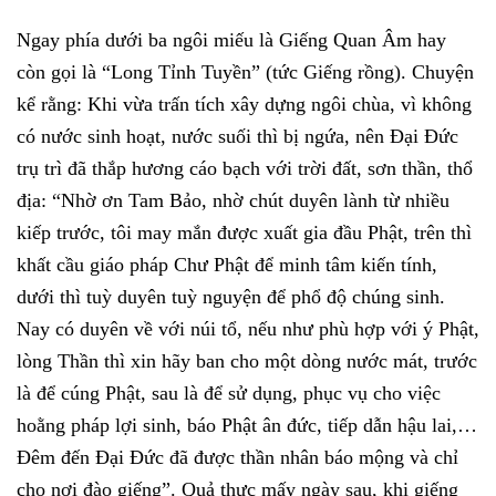
Ngay phía dưới ba ngôi miếu là Giếng Quan Âm hay
còn gọi là “Long Tỉnh Tuyền” (tức Giếng rồng). Chuyện
kể rằng: Khi vừa trấn tích xây dựng ngôi chùa, vì không
có nước sinh hoạt, nước suối thì bị ngứa, nên Đại Đức
trụ trì đã thắp hương cáo bạch với trời đất, sơn thần, thổ
địa: “Nhờ ơn Tam Bảo, nhờ chút duyên lành từ nhiều
kiếp trước, tôi may mắn được xuất gia đầu Phật, trên thì
khất cầu giáo pháp Chư Phật để minh tâm kiến tính,
dưới thì tuỳ duyên tuỳ nguyện để phổ độ chúng sinh.
Nay có duyên về với núi tổ, nếu như phù hợp với ý Phật,
lòng Thần thì xin hãy ban cho một dòng nước mát, trước
là để cúng Phật, sau là để sử dụng, phục vụ cho việc
hoằng pháp lợi sinh, báo Phật ân đức, tiếp dẫn hậu lai,…
Đêm đến Đại Đức đã được thần nhân báo mộng và chỉ
cho nơi đào giếng”. Quả thực mấy ngày sau, khi giếng