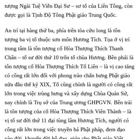
tượng Ngài Tuệ Viễn Đại Sư – sơ tổ của Liên Tông, còn
được gọi là Tịnh Độ Tông Phật giáo Trung Quốc.
An trí tại hàng thứ ba, phía trên tòa cửu long là tôn
tượng ba vị tổ thuộc sơn môn Hương Tích. Tọa ở vị trí
trung tâm là tôn tượng cố Hòa Thượng Thích Thanh
Chân – tổ sư đời thứ 10 trốn tổ chùa Hương. Bên phải là
tôn tượng cố Hòa Thượng Thích Tố Liên – là vị cao tăng
có công rất lớn đối với phong trào chấn hưng Phật giáo
nửa đầu thế kỷ XIX, Tổ cũng chính là người có công rất
lớn trong việc trùng hưng và xây dựng Chùa Quán Sứ,
nay chính là Trụ sở của Trung ương GHPGVN. Bên trái
là tôn tượng của cố Hòa Thượng Thích Viên Thành – là
vị tổ sư đời thứ 11 đại tùng lâm Hương Tích, người có
công rất lớn trong việc truyền bá Phật pháp, đem đạo
vào đời, khuyến đời hộ đạo, giúp cho Phật giáo Việt