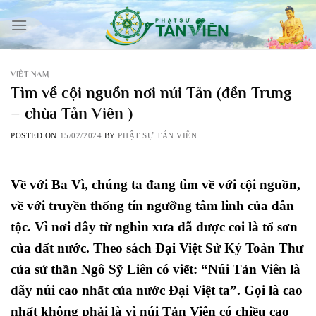
Skip
to
content
VIỆT NAM
Tìm về cội nguồn nơi núi Tản (đền Trung
– chùa Tản Viên )
POSTED ON
15/02/2024
BY
PHẬT SỰ TẢN VIÊN
Về với Ba Vì, chúng ta đang tìm về với cội nguồn,
về với truyền thống tín ngưỡng tâm linh của dân
tộc. Vì nơi đây từ nghìn xưa đã được coi là tổ sơn
của đất nước. Theo sách Đại Việt Sử Ký Toàn Thư
của sử thần Ngô Sỹ Liên có viết: “Núi Tản Viên là
dãy núi cao nhất của nước Đại Việt ta”. Gọi là cao
nhất không phải là vì núi Tản Viên có chiều cao