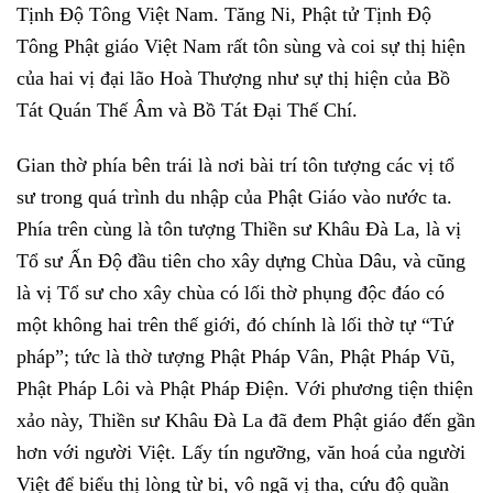
Tịnh Độ Tông Việt Nam. Tăng Ni, Phật tử Tịnh Độ
Tông Phật giáo Việt Nam rất tôn sùng và coi sự thị hiện
của hai vị đại lão Hoà Thượng như sự thị hiện của Bồ
Tát Quán Thế Âm và Bồ Tát Đại Thế Chí.
Gian thờ phía bên trái là nơi bài trí tôn tượng các vị tổ
sư trong quá trình du nhập của Phật Giáo vào nước ta.
Phía trên cùng là tôn tượng Thiền sư Khâu Đà La, là vị
Tổ sư Ấn Độ đầu tiên cho xây dựng Chùa Dâu, và cũng
là vị Tổ sư cho xây chùa có lối thờ phụng độc đáo có
một không hai trên thế giới, đó chính là lối thờ tự “Tứ
pháp”; tức là thờ tượng Phật Pháp Vân, Phật Pháp Vũ,
Phật Pháp Lôi và Phật Pháp Điện. Với phương tiện thiện
xảo này, Thiền sư Khâu Đà La đã đem Phật giáo đến gần
hơn với người Việt. Lấy tín ngưỡng, văn hoá của người
Việt để biểu thị lòng từ bi, vô ngã vị tha, cứu độ quần