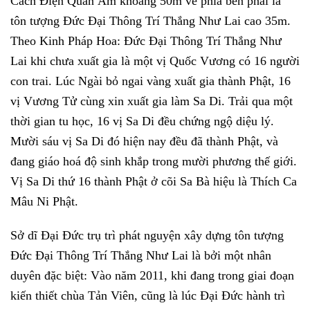
Cách Điện Quan Âm khoảng 50m về phía bên phải là
tôn tượng Đức Đại Thông Trí Thắng Như Lai cao 35m.
Theo Kinh Pháp Hoa: Ðức Ðại Thông Trí Thắng Như
Lai khi chưa xuất gia là một vị Quốc Vương có 16 người
con trai. Lúc Ngài bỏ ngai vàng xuất gia thành Phật, 16
vị Vương Tử cùng xin xuất gia làm Sa Di. Trải qua một
thời gian tu học, 16 vị Sa Di đều chứng ngộ diệu lý.
Mười sáu vị Sa Di đó hiện nay đều đã thành Phật, và
đang giáo hoá độ sinh khắp trong mười phương thế giới.
Vị Sa Di thứ 16 thành Phật ở cõi Sa Bà hiệu là Thích Ca
Mâu Ni Phật.
Sở dĩ Đại Đức trụ trì phát nguyện xây dựng tôn tượng
Đức Đại Thông Trí Thắng Như Lai là bởi một nhân
duyên đặc biệt: Vào năm 2011, khi đang trong giai đoạn
kiến thiết chùa Tản Viên, cũng là lúc Đại Đức hành trì