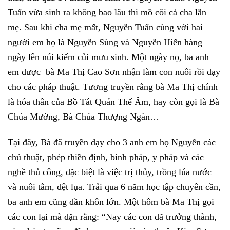
Tuấn vừa sinh ra không bao lâu thì mồ côi cả cha lẫn
mẹ. Sau khi cha mẹ mất, Nguyễn Tuấn cùng với hai
người em họ là Nguyễn Sùng và Nguyễn Hiển hàng
ngày lên núi kiếm củi mưu sinh. Một ngày nọ, ba anh
em được bà Ma Thị Cao Sơn nhận làm con nuôi rồi dạy
cho các pháp thuật. Tương truyền rằng bà Ma Thị chính
là hóa thân của Bồ Tát Quán Thế Âm, hay còn gọi là Bà
Chúa Mường, Bà Chúa Thượng Ngàn…
Tại đây, Bà đã truyền dạy cho 3 anh em họ Nguyễn các
chú thuật, phép thiền định, binh pháp, y pháp và các
nghề thủ công, đặc biệt là việc trị thủy, trồng lúa nước
và nuôi tằm, dệt lụa. Trải qua 6 năm học tập chuyên cần,
ba anh em cũng dần khôn lớn. Một hôm bà Ma Thị gọi
các con lại mà dặn rằng: “Nay các con đã trưởng thành,