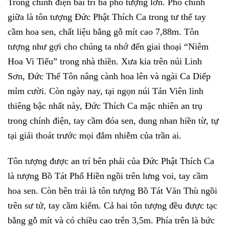
Trong chính điện bài trí ba pho tượng lớn. Pho chính
giữa là tôn tượng Đức Phật Thích Ca trong tư thế tay
cầm hoa sen, chất liệu bằng gỗ mít cao 7,88m. Tôn
tượng như gợi cho chúng ta nhớ đến giai thoại “Niêm
Hoa Vi Tiếu” trong nhà thiền. Xưa kia trên núi Linh
Sơn, Đức Thế Tôn nâng cành hoa lên và ngài Ca Diếp
mỉm cười. Còn ngày nay, tại ngọn núi Tản Viên linh
thiêng bậc nhất này, Đức Thích Ca mặc nhiên an trụ
trong chính điện, tay cầm đóa sen, dung nhan hiền từ, tự
tại giải thoát trước mọi đắm nhiễm của trần ai.
Tôn tượng được an trí bên phải của Đức Phật Thích Ca
là tượng Bồ Tát Phổ Hiền ngồi trên lưng voi, tay cầm
hoa sen. Còn bên trái là tôn tượng Bồ Tát Văn Thù ngồi
trên sư tử, tay cầm kiếm. Cả hai tôn tượng đều đưực tạc
bằng gỗ mít và có chiều cao trên 3,5m. Phía trên là bức