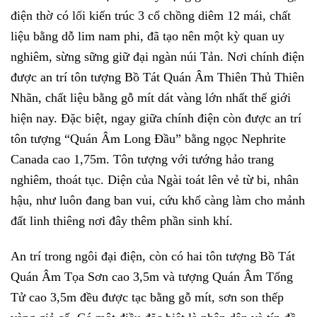
điện thờ có lối kiến trúc 3 cổ chồng diêm 12 mái, chất
liệu bằng dỗ lim nam phi, đã tạo nên một kỳ quan uy
nghiêm, sừng sững giữ đại ngàn núi Tản. Nơi chính điện
được an trí tôn tượng Bồ Tát Quán Âm Thiên Thủ Thiên
Nhãn, chất liệu bằng gỗ mít dát vàng lớn nhất thế giới
hiện nay. Đặc biệt, ngay giữa chính điện còn được an trí
tôn tượng “Quán Âm Long Đầu” bằng ngọc Nephrite
Canada cao 1,75m. Tôn tượng với tướng hảo trang
nghiêm, thoát tục. Diện của Ngài toát lên vẻ từ bi, nhân
hậu, như luôn đang ban vui, cứu khổ càng làm cho mảnh
đất linh thiêng nơi đây thêm phần sinh khí.
An trí trong ngôi đại điện, còn có hai tôn tượng Bồ Tát
Quán Âm Tọa Sơn cao 3,5m và tượng Quán Âm Tống
Tử cao 3,5m đều được tạc bằng gỗ mít, sơn son thếp