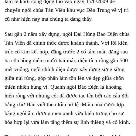
làm lễ khởi công động thổ vào ngày 15/8/2009 để
chuyển ngôi chùa Tản Viên khu vực Đền Trung về vị trí
cũ như hiện nay mà chúng ta đang thấy.
Sau gần 2 năm xây dựng, ngôi Đại Hùng Bảo Điện chùa
Tản Viên đã chính thức được khánh thành. Với lối kiến
trúc cổ kim kết hợp, đằng trước 2 cổ tám mái, đằng sau
ba cổ chồng diêm mười hai mái, diện tích rộng gần 500
mét vuông, ngôi chính điện được xây dựng sừng sững
giữa núi rừng, góp phần làm tôn lên vẻ đẹp giữa chốn
thiên nhiên hùng vĩ. Quanh ngôi Bảo Điện là khoảng
hiên rộng với những cột đá được tạc lên bởi các câu đối
bằng chữ Hán viết theo lối chữ lệ. Mái chùa được lợp
bằng ngói âm dương men xanh vừa biểu trưng cho sự
hòa hợp lại vừa làm tăng thêm sự linh thiêng và cổ kính.