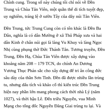
Chính cung. Trong số này chúng tôi chỉ nói về Đền
Trung và Chùa Tản Viên, một quần thể di tích tuyệt đẹp,
uy nghiêm, tráng lệ ở sườn Tây của dãy núi Tản Viên.
Đền Trung, tức Trung Cung còn có tên khác là Đền Ba
Dân, nghĩa là có dân Mường ở xã Thủ Pháp xưa và hai
dân Kinh ở chân núi gọi là làng Vu Khuy và làng Ngọc
Nhị cùng phụng thờ Đức Thánh Tản. Tương truyền, Đền
Trung, Đền Hạ, Chùa Tản Viên được xây dựng vào
khoảng năm 208 – 179 TCN, do chính An Dương
Vương Thục Phán sắc cho xây dựng để tri ân công đức
sâu dày của thần Sơn Tinh. Đền đã được nhiều lần trùng
tu, nhưng dấu tích và khảo cổ thì kiến trúc Đền Trung
hiện nay phần lớn mang phong cách thời nhà Lý (năm
1027), và thời hậu Lê. Đến triều Nguyễn, vua Minh
Mạng cho tổng đốc Nguyễn Đăng Giai trùng tu lại. Và