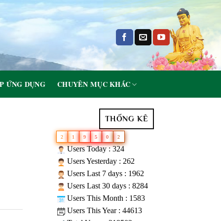
P ỨNG DỤNG
CHUYÊN MỤC KHÁC
THỐNG KÊ
2
1
9
5
0
2
Users Today : 324
Users Yesterday : 262
Users Last 7 days : 1962
Users Last 30 days : 8284
Users This Month : 1583
Users This Year : 44613