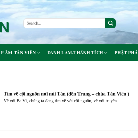
P ÂM TẢN VIÊN
DANH LAM-THÁNH TÍCH
PHẬT PHÁ
Tìm về cội nguồn nơi núi Tản (đền Trung – chùa Tản Viên )
Về với Ba Vì, chúng ta đang tìm về với cội nguồn, về với truyền...