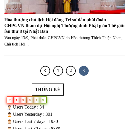
Hòa thượng chủ tịch Hội đồng Tri sự dẫn phái đoàn
GHPGVN tham dự Hội nghị Thượng đỉnh Phật giáo Thế giới
lần thứ 8 tại Nhật Bản
Vào ngày 13/9, Phái đoàn GHPGVN do Hòa thượng Thích Thiện Nhơn,
Chủ tịch Hội...
1
2
3
THỐNG KÊ
2
1
9
8
4
9
Users Today : 34
Users Yesterday : 301
Users Last 7 days : 1930
Users Last 30 days : 8389