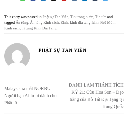
This entry was posted in
Phật sự Tản Viên
,
Tin trong nước
,
Tin tức
and
tagged
Ấn tống
,
Ấn tống Kinh sách
,
Kinh
,
kinh địa tạng
,
kinh Phổ Môn
,
Kinh sách
,
trì tụng Kinh Địa Tạng
.
PHẬT SỰ TẢN VIÊN
DANH LAM THÁNH TÍCH
Malaysia ra mắt NORBU –
KỲ 21: Cửu Hoa Sơn – Đạo
Người bạn AI từ bi dành cho
tràng của Bồ Tát Địa Tạng tại
Phật tử
Trung Quốc