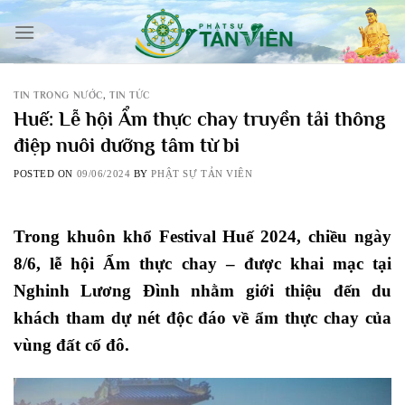
Skip
to
content
TIN TRONG NƯỚC
,
TIN TỨC
Huế: Lễ hội Ẩm thực chay truyền tải thông
điệp nuôi dưỡng tâm từ bi
POSTED ON
09/06/2024
BY
PHẬT SỰ TẢN VIÊN
Trong khuôn khổ Festival Huế 2024, chiều ngày
8/6, lễ hội Ẩm thực chay – được khai mạc tại
Nghinh Lương Đình nhằm giới thiệu đến du
khách tham dự nét độc đáo về ẩm thực chay của
vùng đất cố đô.