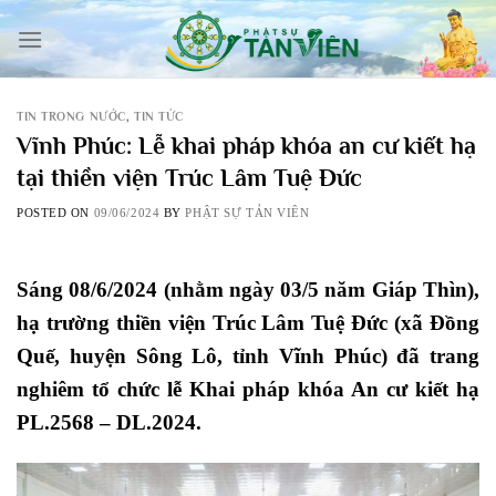
Skip
to
content
TIN TRONG NƯỚC
,
TIN TỨC
Vĩnh Phúc: Lễ khai pháp khóa an cư kiết hạ
tại thiền viện Trúc Lâm Tuệ Đức
POSTED ON
09/06/2024
BY
PHẬT SỰ TẢN VIÊN
Sáng 08/6/2024 (nhằm ngày 03/5 năm Giáp Thìn),
hạ trường thiền viện Trúc Lâm Tuệ Đức (xã Đồng
Quế, huyện Sông Lô, tỉnh Vĩnh Phúc) đã trang
nghiêm tổ chức lễ Khai pháp khóa An cư kiết hạ
PL.2568 – DL.2024.