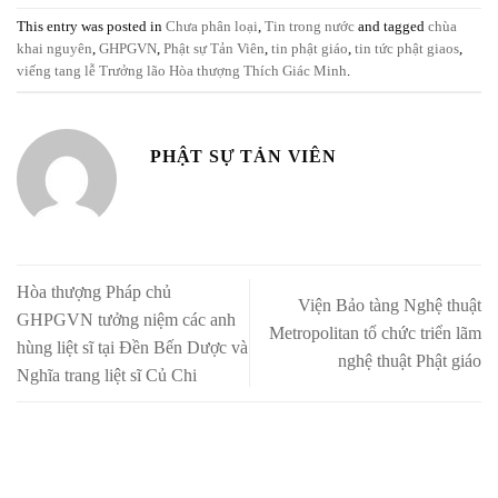
This entry was posted in
Chưa phân loại
,
Tin trong nước
and tagged
chùa
khai nguyên
,
GHPGVN
,
Phật sự Tản Viên
,
tin phật giáo
,
tin tức phật giaos
,
viếng tang lễ Trưởng lão Hòa thượng Thích Giác Minh
.
PHẬT SỰ TẢN VIÊN
Hòa thượng Pháp chủ
Viện Bảo tàng Nghệ thuật
GHPGVN tưởng niệm các anh
Metropolitan tổ chức triển lãm
hùng liệt sĩ tại Đền Bến Dược và
nghệ thuật Phật giáo
Nghĩa trang liệt sĩ Củ Chi