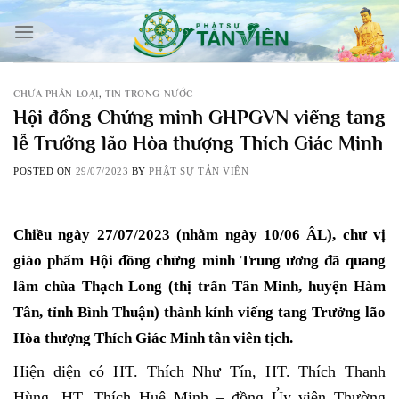
Skip
to
content
CHƯA PHÂN LOẠI
,
TIN TRONG NƯỚC
Hội đồng Chứng minh GHPGVN viếng tang
lễ Trưởng lão Hòa thượng Thích Giác Minh
POSTED ON
29/07/2023
BY
PHẬT SỰ TẢN VIÊN
Chiều ngày 27/07/2023 (nhằm ngày 10/06 ÂL), chư vị
giáo phẩm Hội đồng chứng minh Trung ương
đã quang
lâm
chùa Thạch Long (thị trấn Tân Minh, huyện Hàm
Tân, tỉnh Bình Thuận
)
thành kính viếng tang Trưởng lão
Hòa thượng
Thích Giác Minh tân viên tịch.
Hiện diện có HT. Thích Như Tín, HT. Thích Thanh
Hùng, HT. Thích Huệ Minh – đồng Ủy viên Thường