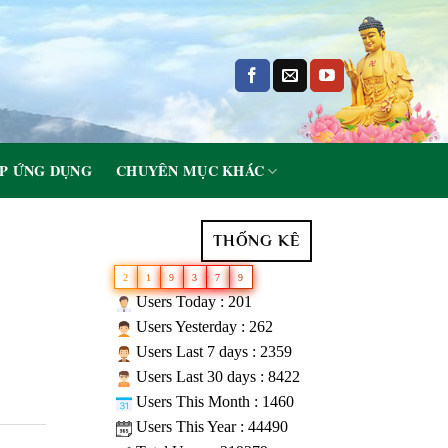
P ỨNG DỤNG
CHUYÊN MỤC KHÁC
THỐNG KÊ
2
1
9
3
7
9
Users Today : 201
Users Yesterday : 262
Users Last 7 days : 2359
Users Last 30 days : 8422
Users This Month : 1460
Users This Year : 44490