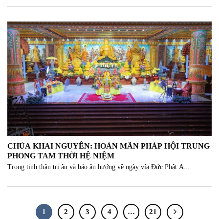
CHÙA KHAI NGUYÊN: HOÀN MÃN PHÁP HỘI TRUNG
PHONG TAM THỜI HỆ NIỆM
Trong tinh thần tri ân và báo ân hướng về ngày vía Đức Phật A...
1
2
3
4
…
21