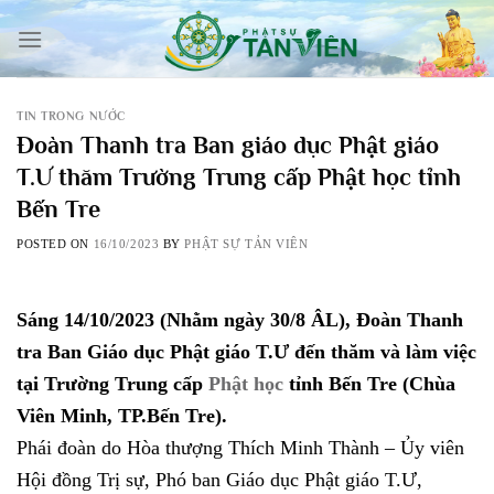
Skip
to
content
TIN TRONG NƯỚC
Đoàn Thanh tra Ban giáo dục Phật giáo
T.Ư thăm Trường Trung cấp Phật học tỉnh
Bến Tre
POSTED ON
16/10/2023
BY
PHẬT SỰ TẢN VIÊN
Sáng 14/10/2023 (Nhằm ngày 30/8 ÂL), Đoàn Thanh
tra Ban Giáo dục Phật giáo T.Ư đến thăm và làm việc
tại Trường Trung cấp
Phật học
tỉnh Bến Tre (Chùa
Viên Minh, TP.Bến Tre).
Phái đoàn do Hòa thượng Thích Minh Thành – Ủy viên
Hội đồng Trị sự, Phó ban Giáo dục Phật giáo T.Ư,