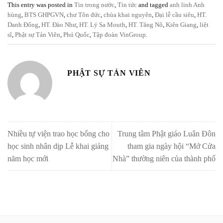
This entry was posted in
Tin trong nước
,
Tin tức
and tagged
anh linh Anh
hùng
,
BTS GHPGVN
,
chư Tôn đức
,
chùa khai nguyên
,
Đại lễ cầu siêu
,
HT.
Danh Đổng
,
HT. Đào Như
,
HT. Lý Sa Mouth
,
HT. Tăng Nô
,
Kiên Giang
,
liệt
sĩ
,
Phật sự Tản Viên
,
Phú Quốc
,
Tập đoàn VinGroup
.
PHẬT SỰ TẢN VIÊN
Nhiều tự viện trao học bổng cho
Trung tâm Phật giáo Luân Đôn
học sinh nhân dịp Lễ khai giảng
tham gia ngày hội “Mở Cửa
năm học mới
Nhà” thường niên của thành phố