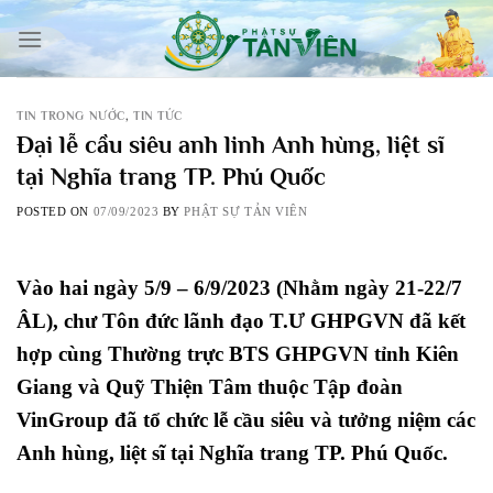
Skip
to
content
TIN TRONG NƯỚC
,
TIN TỨC
Đại lễ cầu siêu anh linh Anh hùng, liệt sĩ
tại Nghĩa trang TP. Phú Quốc
POSTED ON
07/09/2023
BY
PHẬT SỰ TẢN VIÊN
Vào hai ngày 5/9 – 6/9/2023 (Nhằm ngày 21-22/7
ÂL), chư Tôn đức lãnh đạo T.Ư GHPGVN đã kết
hợp cùng Thường trực BTS GHPGVN tỉnh Kiên
Giang và Quỹ Thiện Tâm thuộc Tập đoàn
VinGroup đã tổ chức lễ cầu siêu và tưởng niệm các
Anh hùng, liệt sĩ tại Nghĩa trang TP. Phú Quốc.