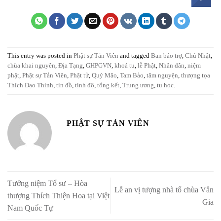
This entry was posted in
Phật sự Tản Viên
and tagged
Ban bảo trợ
,
Chủ Nhật
,
chùa khai nguyên
,
Địa Tạng
,
GHPGVN
,
khoá tu
,
lễ Phật
,
Nhân dân
,
niệm
phật
,
Phật sự Tản Viên
,
Phật tử
,
Quý Mão
,
Tam Bảo
,
tâm nguyện
,
thượng tọa
Thích Đạo Thịnh
,
tín đồ
,
tịnh độ
,
tổng kết
,
Trung ương
,
tu học
.
PHẬT SỰ TẢN VIÊN
Tưởng niệm Tổ sư – Hòa
Lễ an vị tượng nhà tổ chùa Vân
thượng Thích Thiện Hoa tại Việt
Gia
Nam Quốc Tự