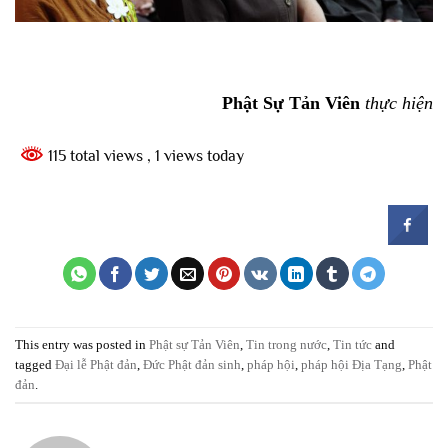
Phật Sự Tản Viên
thực hiện
115 total views
, 1 views today
This entry was posted in
Phật sự Tản Viên
,
Tin trong nước
,
Tin tức
and
tagged
Đại lễ Phật đản
,
Đức Phật đản sinh
,
pháp hội
,
pháp hội Địa Tạng
,
Phật
đản
.