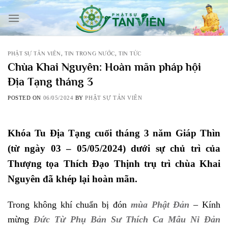
Skip
to
content
PHẬT SỰ TẢN VIÊN
,
TIN TRONG NƯỚC
,
TIN TỨC
Chùa Khai Nguyên: Hoàn mãn pháp hội
Địa Tạng tháng 3
POSTED ON
06/05/2024
BY
PHẬT SỰ TẢN VIÊN
Khóa Tu Địa Tạng cuối tháng 3 năm Giáp Thìn
(từ ngày 03 – 05/05/2024) dưới sự chủ trì của
Thượng tọa Thích Đạo Thịnh trụ trì chùa Khai
Nguyên đã khép lại hoàn mãn.
Trong không khí chuẩn bị đón
mùa Phật Đản
– Kính
mừng
Đức Từ Phụ Bản Sư Thích Ca Mâu Ni Đản