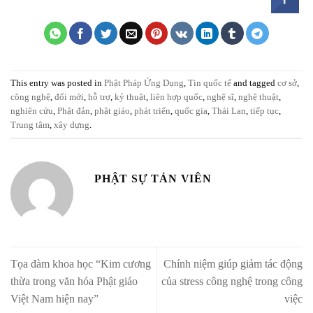
This entry was posted in
Phật Pháp Ứng Dụng
,
Tin quốc tế
and tagged
cơ sở
,
công nghệ
,
đổi mới
,
hỗ trợ
,
kỷ thuật
,
liên hợp quốc
,
nghệ sĩ
,
nghệ thuật
,
nghiên cứu
,
Phật đản
,
phật giáo
,
phát triển
,
quốc gia
,
Thái Lan
,
tiếp tục
,
Trung tâm
,
xây dựng
.
PHẬT SỰ TẢN VIÊN
Tọa đàm khoa học “Kim cương
Chính niệm giúp giảm tác động
thừa trong văn hóa Phật giáo
của stress công nghệ trong công
Việt Nam hiện nay”
việc