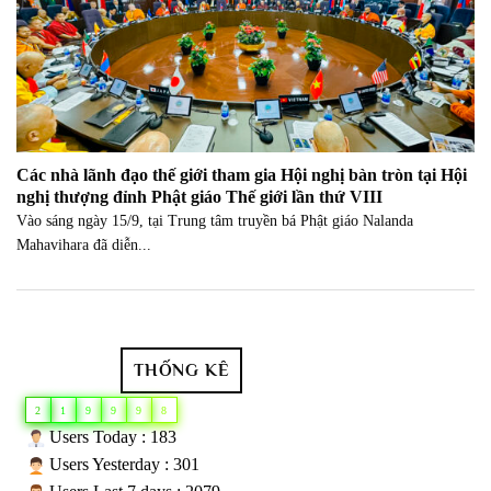
Các nhà lãnh đạo thế giới tham gia Hội nghị bàn tròn tại Hội
nghị thượng đỉnh Phật giáo Thế giới lần thứ VIII
Vào sáng ngày 15/9, tại Trung tâm truyền bá Phật giáo Nalanda
Mahavihara đã diễn...
THỐNG KÊ
2
1
9
9
9
8
Users Today : 183
Users Yesterday : 301