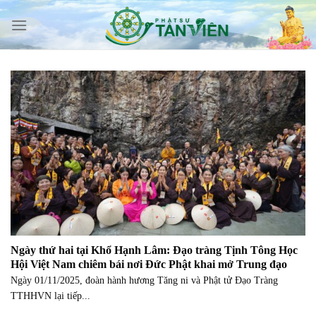
Skip
to
content
Ngày thứ hai tại Khổ Hạnh Lâm: Đạo tràng Tịnh Tông Học
Hội Việt Nam chiêm bái nơi Đức Phật khai mở Trung đạo
Ngày 01/11/2025, đoàn hành hương Tăng ni và Phật tử Đạo Tràng
TTHHVN lại tiếp...