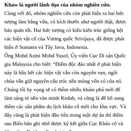
Khaw là người lãnh đạo của nhóm nghiên cứu.
Cùng với đó, nhóm nghiên cứu còn phát hiện ra hai bức
tượng làm bằng vữa, có kích thước như người thật, được
bảo quản tốt. Hai bức tượng có kiểu kiến ​​trúc giống hệt
các hiện vật cổ của Vương quốc Srivijaya, đã được phát
hiện ở Sumatra và Tây Java, Indonesia.
Ông Mohd Azmi Mohd Yusof, Ủy viên Cục Di sản Quốc
gia Malaysia cho biết: “Điểm độc đáo nhất ở phát hiện
này là hầu hết các hiện vật vẫn còn nguyên vẹn,
ngôi
chùa
vẫn giữ nguyên cấu trúc nền móng vốn có của nó.
Chúng tôi hy vọng sẽ có thêm nhiều khám phá mới để
làm sáng tỏ nền văn minh Kedah, và cũng là để bổ sung
thêm các sản phẩm du lịch khảo cổ mới cho khu vực. Và
đây cũng là phát hiện đầu tiên trong một dự án thí điểm
sau Biên bản ghi nhớ được ký kết giữa Cục Khảo cổ và