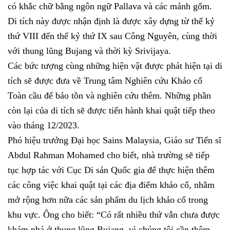
có khắc chữ bằng ngôn ngữ Pallava và các mảnh gốm.
Di tích này được nhận định là được xây dựng từ thế kỷ
thứ VIII đến thế kỷ thứ IX sau Công Nguyên, cùng thời
với thung lũng Bujang và thời kỳ Srivijaya.
Các bức tượng cùng những hiện vật được phát hiện tại di
tích sẽ được đưa về Trung tâm Nghiên cứu Khảo cổ
Toàn cầu để bảo tồn và nghiên cứu thêm. Những phần
còn lại của di tích sẽ được tiến hành khai quật tiếp theo
vào tháng 12/2023.
Phó hiệu trưởng Đại học Sains Malaysia, Giáo sư Tiến sĩ
Abdul Rahman Mohamed cho biết, nhà trường sẽ tiếp
tục hợp tác với Cục Di sản Quốc gia để thực hiện thêm
các công việc khai quật tại các địa điểm khảo cổ, nhằm
mở rộng hơn nữa các sản phẩm du lịch khảo cổ trong
khu vực. Ông cho biết: “Có rất nhiều thứ vẫn chưa được
khám phá ở thung lũng Bujang, vì chúng tôi cần thêm