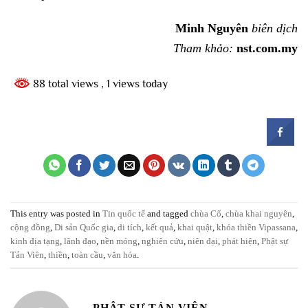
Minh Nguyên
biên dịch
Tham khảo:
nst.com.my
88 total views
, 1 views today
This entry was posted in
Tin quốc tế
and tagged
chùa Cổ
,
chùa khai nguyên
,
cộng đồng
,
Di sản Quốc gia
,
di tích
,
kết quả
,
khai quật
,
khóa thiền Vipassana
,
kinh địa tạng
,
lãnh đạo
,
nền móng
,
nghiên cứu
,
niên đại
,
phát hiện
,
Phật sự
Tản Viên
,
thiền
,
toàn cầu
,
văn hóa
.
PHẬT SỰ TẢN VIÊN