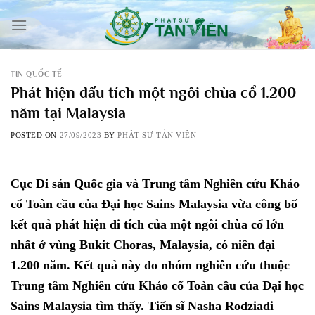
Skip
to
content
TIN QUỐC TẾ
Phát hiện dấu tích một ngôi chùa cổ 1.200
năm tại Malaysia
POSTED ON
27/09/2023
BY
PHẬT SỰ TẢN VIÊN
Cục Di sản Quốc gia và Trung tâm Nghiên cứu Khảo
cổ Toàn cầu của Đại học Sains Malaysia vừa công bố
kết quả phát hiện di tích của một ngôi chùa cổ lớn
nhất ở vùng Bukit Choras, Malaysia, có niên đại
1.200 năm. Kết quả này do nhóm nghiên cứu thuộc
Trung tâm Nghiên cứu Khảo cổ Toàn cầu của Đại học
Sains Malaysia tìm thấy. Tiến sĩ Nasha Rodziadi