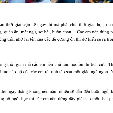
 thời gian cận kề ngày thi mà phải chia thời gian học, ôn
ng, quên ăn, mất ngủ, sợ hãi, buồn chán… Các em nên dùng 
ồng thời nhớ lại tên của các đề cương ôn thi dự kiến sẽ ra tr
uãng thời gian mà các em nên chú tâm học ôn thi tích cực. Th
là lúc não bộ của các em rất tỉnh táo sau một giấc ngủ ngon. N
ư thể ngay thẳng không nên nằm nhiều sẽ dẫn đến buồn ngủ, 
g hồ ngồi học thì các em nên đứng dậy giải lao một, hai p