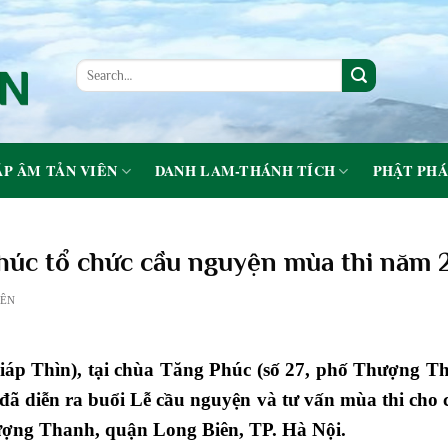
P ÂM TẢN VIÊN
DANH LAM-THÁNH TÍCH
PHẬT PHÁ
húc tổ chức cầu nguyện mùa thi năm 
IÊN
Giáp Thìn), tại chùa Tăng Phúc (số 27, phố Thượng
đã diễn ra buổi Lễ cầu nguyện và tư vấn mùa thi cho 
ng Thanh, quận Long Biên, TP. Hà Nội.