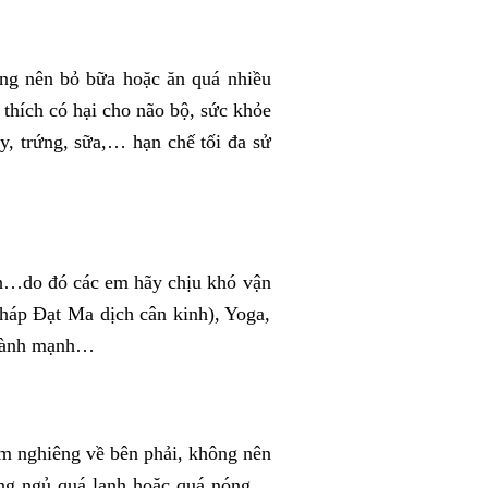
ng nên bỏ bữa hoặc ăn quá nhiều
thích có hại cho não bộ, sức khỏe
y, trứng, sữa,… hạn chế tối đa sử
ình…do đó các em hãy chịu khó vận
háp Đạt Ma dịch cân kinh), Yoga,
, lành mạnh…
nằm nghiêng về bên phải, không nên
hòng ngủ quá lạnh hoặc quá nóng…