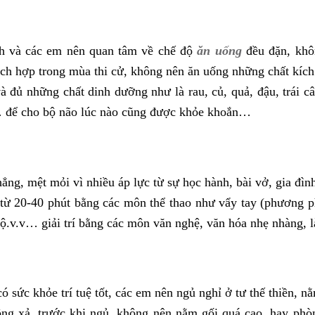
nh và các em nên quan tâm về chế độ
ăn uống
đều đặn, khô
ch hợp trong mùa thi cử, không nên ăn uống những chất kích 
đủ những chất dinh dưỡng như là rau, củ, quả, đậu, trái câ
a… để cho bộ não lúc nào cũng được khỏe khoắn…
hẳng, mệt mỏi vì nhiều áp lực từ sự học hành, bài vở, gia đ
 từ 20-40 phút bằng các môn thể thao như vẩy tay (phương p
bộ.v.v… giải trí bằng các môn văn nghệ, văn hóa nhẹ nhàng
 sức khỏe trí tuệ tốt, các em nên ngủ nghỉ ở tư thế thiền, 
uông xả, trước khi ngủ, không nên nằm gối quá cao, hay p