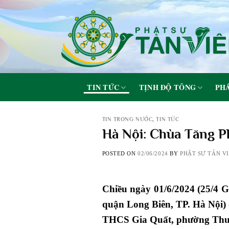
Skip
to
content
TIN TỨC
TỊNH ĐỘ TÔNG
PHÁ
TIN TRONG NƯỚC
,
TIN TỨC
Hà Nội: Chùa Tăng P
POSTED ON
02/06/2024
BY
PHẬT SỰ TẢN V
Chiều ngày 01/6/2024 (25/4 
quận Long Biên, TP. Hà Nội) 
THCS Gia Quất, phường Thượ