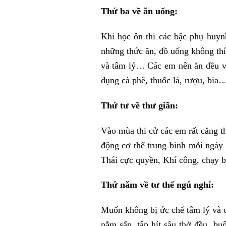
Thứ ba về ăn uống:
Khi học ôn thi các bậc phụ huy
những thức ăn, đồ uống không thí
và tâm lý… Các em nên ăn đều và 
dụng cà phê, thuốc lá, rượu, bi
Thứ tư về thư giãn:
Vào mùa thi cử các em rất căng t
động cơ thể trung bình mỗi ngày
Thái cực quyền, Khí công, chạy 
Thứ năm về tư thế ngủ nghỉ:
Muốn không bị ức chế tâm lý và có
nằm sấp, tập hít sâu thở đều, b