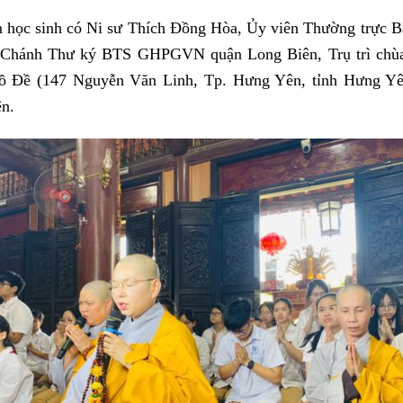
m học sinh có Ni sư Thích Đồng Hòa, Ủy viên Thường trực
ánh Thư ký BTS GHPGVN quận Long Biên, Trụ trì chùa
 Bồ Đề (147 Nguyễn Văn Linh, Tp. Hưng Yên, tỉnh Hưng Yê
n.