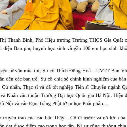
Thị Thanh Bình, Phó Hiệu trưởng Trường THCS Gia Quất c
ại diện Ban phụ huynh học sinh và gần 100 em học sinh k
uyện
tư vấn mùa thi, Sư cô Thích Đồng Hoà – UVTT Ban Văn 
ấn đến các bạn trẻ. Sư cô chia sẻ chính kinh nghiệm của bản
c, Cử nhân, Thạc sĩ và đã tốt nghiệp Tiến sĩ Chuyên ngành 
và Nhân văn thuộc Trường Đại học Quốc gia Hà Nội. Hiện đa
Hà Nội và các Đạo Tràng Phật tử tu học Phật pháp…
 truyền trao của các bậc Thầy – Cô đi trước và nỗ lực của 
uôn đạt được điểm cao trong học tập. Ni sư cũng thường chia 