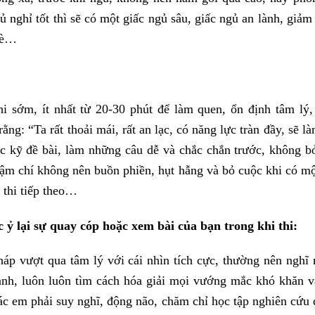
 nghỉ tốt thì sẽ có một giấc ngủ sâu, giấc ngủ an lành, giả
đè…
thi sớm, ít nhất từ 20-30 phút để làm quen, ổn định tâm lý
ằng: “Ta rất thoải mái, rất an lạc, có năng lực tràn đầy, sẽ 
c kỹ đề bài, làm những câu dễ và chắc chắn trước, không bỏ
ậm chí không nên buồn phiền, hụt hẫng và bỏ cuộc khi có một
thi tiếp theo…
ỷ lại sự quay cóp hoặc xem bài của bạn trong khi thi:
p vượt qua tâm lý với cái nhìn tích cực, thường nên nghĩ 
ảnh, luôn luôn tìm cách hóa giải mọi vướng mắc khó khăn và
các em phải suy nghĩ, động não, chăm chỉ học tập nghiên cứu 