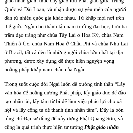
giáo nhân gian, thúc đẩy giao lưu Phật giáo giữa Trung
Quốc và Đài Loan, và nhận được sự yêu mến của người
dân từ nhiều quốc gia khác nhau. Từ khắp mọi nơi trên
thế giới, Ngài cho thành lập năm trường đại học, hơn ba
trăm đạo tràng như chùa Tây Lai ở Hoa Kỳ, chùa Nam
Thiên ở Úc, chùa Nam Hoa ở Châu Phi và chùa Như Lai
ở Brazil, tất cả đều là những ngôi chùa lớn nhất tại địa
phương, được xây dựng để thực hiện nguyện vọng
hoằng pháp khắp năm châu của Ngài.
Trong suốt cuộc đời Ngài luôn đề xướng tinh thần “Lấy
văn hóa để hoằng dương Phật pháp, lấy giáo dục để đào
tạo nhân tài, lấy tâm từ bi để làm việc phúc lợi cho xã
hội và lấy cộng tu để thanh tịnh nhân tâm”. Đây là bốn
tông chỉ Đại sư dùng để xây dựng Phật Quang Sơn, và
cũng là quá trình thực hiện tư tưởng
Phật giáo nhân