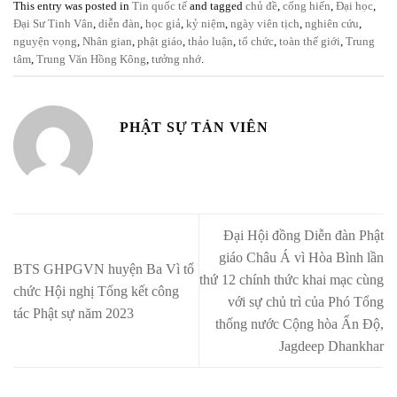
This entry was posted in
Tin quốc tế
and tagged
chủ đề
,
cống hiến
,
Đại học
,
Đại Sư Tinh Vân
,
diễn đàn
,
học giả
,
kỷ niệm
,
ngày viên tịch
,
nghiên cứu
,
nguyện vọng
,
Nhân gian
,
phật giáo
,
thảo luận
,
tổ chức
,
toàn thế giới
,
Trung
tâm
,
Trung Văn Hồng Kông
,
tưởng nhớ
.
PHẬT SỰ TẢN VIÊN
Đại Hội đồng Diễn đàn Phật
giáo Châu Á vì Hòa Bình lần
BTS GHPGVN huyện Ba Vì tổ
thứ 12 chính thức khai mạc cùng
chức Hội nghị Tổng kết công
với sự chủ trì của Phó Tổng
tác Phật sự năm 2023
thống nước Cộng hòa Ấn Độ,
Jagdeep Dhankhar