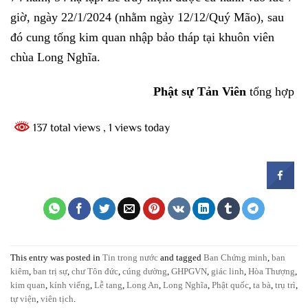
giờ, ngày 22/1/2024 (nhằm ngày 12/12/Quý Mão), sau
đó cung tống kim quan nhập bảo tháp tại khuôn viên
chùa Long Nghĩa.
Phật sự Tản Viên
tổng hợp
137 total views
, 1 views today
This entry was posted in
Tin trong nước
and tagged
Ban Chứng minh
,
ban
kiêm
,
ban trị sự
,
chư Tôn đức
,
cúng dường
,
GHPGVN
,
giác linh
,
Hòa Thượng
,
kim quan
,
kính viếng
,
Lễ tang
,
Long An
,
Long Nghĩa
,
Phật quốc
,
ta bà
,
trụ trì
,
tự viện
,
viên tịch
.