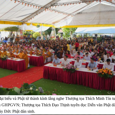
 đại biểu và Phật tử thành kính lắng nghe Thượng tọa Thích Minh Tín t
ủ GHPGVN; Thượng tọa Thích Đạo Thịnh tuyên đọc Diễn văn Phật
ày Đức Phật đản sinh.