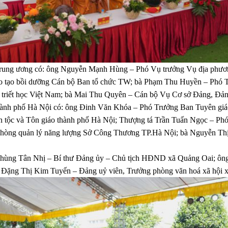
 Trung ương có: ông Nguyễn Mạnh Hùng – Phó Vụ trưởng Vụ địa phư
 tạo bồi dưỡng Cán bộ Ban tổ chức TW; bà Phạm Thu Huyền – Phó 
 triết học Việt Nam; bà Mai Thu Quyên – Cán bộ Vụ Cơ sở Đảng, Đả
 thành phố Hà Nội có: ông Đinh Văn Khóa – Phó Trưởng Ban Tuyên gi
 tộc và Tôn giáo thành phố Hà Nội; Thượng tá Trần Tuấn Ngọc – P
hòng quản lý năng lượng Sở Công Thương TP.Hà Nội; bà Nguyễn Th
 Phùng Tân Nhị – Bí thư Đảng ủy – Chủ tịch HĐND xã Quảng Oai; ôn
Đặng Thị Kim Tuyến – Đảng uỷ viên, Trưởng phòng văn hoá xã hội 