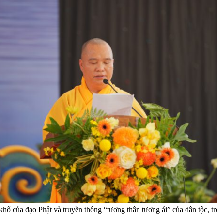
 khổ của đạo Phật và truyền thống “tương thân tương ái” của dân tộc, 