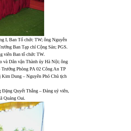
ơng I, Ban Tổ chức TW; ông Nguyễn
Trưởng Ban Tạp chí Cộng Sản; PGS.
ng viên Ban tổ chức TW.
áo và Dân vận Thành ủy Hà Nội; ông
hó Trưởng Phòng PA 02 Công An TP
ị Kim Dung – Nguyên Phó Chủ tịch
g Đặng Quyết Thắng – Đảng uỷ viên,
xã Quảng Oai.