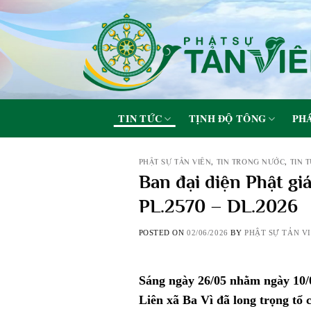
Skip
to
content
TIN TỨC
TỊNH ĐỘ TÔNG
PHÁ
PHẬT SỰ TẢN VIÊN
,
TIN TRONG NƯỚC
,
TIN 
Ban đại diện Phật gi
PL.2570 – DL.2026
POSTED ON
02/06/2026
BY
PHẬT SỰ TẢN V
Sáng ngày 26/05 nhằm ngày 10/0
Liên xã Ba Vì đã long trọng tổ