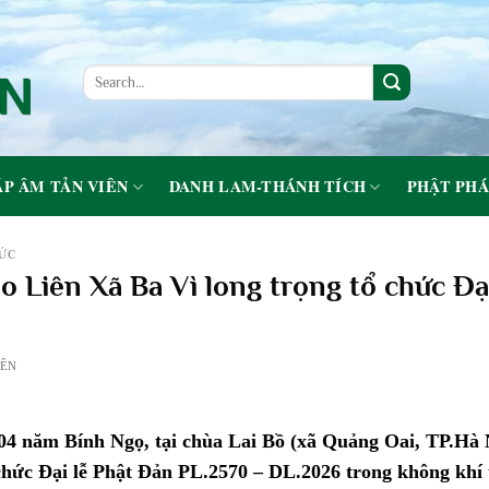
P ÂM TẢN VIÊN
DANH LAM-THÁNH TÍCH
PHẬT PHÁ
TỨC
áo Liên Xã Ba Vì long trọng tổ chức Đạ
IÊN
4 năm Bính Ngọ, tại chùa Lai Bồ (xã Quảng Oai, TP.Hà N
 chức Đại lễ Phật Đản PL.2570 – DL.2026 trong không kh