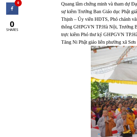
0
Quang lâm chứng minh và tham dự Đạ
sự kiêm Trưởng Ban Giáo dục Phật g
Thịnh – Ủy viên HĐTS, Phó chánh vă
0
thông GHPGVN TP.Hà Nội, Trưởng Ban 
SHARES
trực kiêm Phó thư ký GHPGVN TP.Hà 
Tăng Ni Phật giáo liên phường xã Sơn