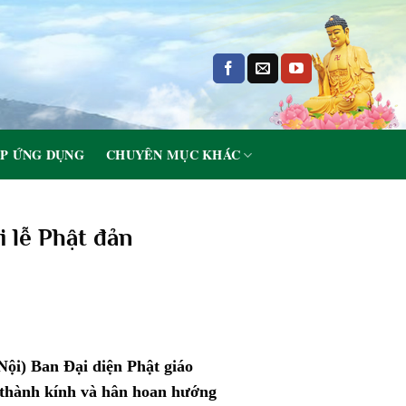
P ỨNG DỤNG
CHUYÊN MỤC KHÁC
i lễ Phật đản
ội) Ban Đại diện Phật giáo
í thành kính và hân hoan hướng