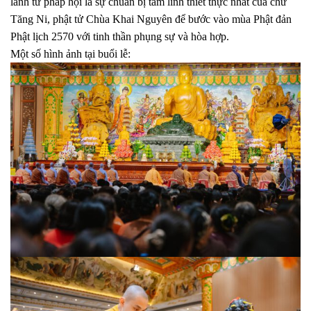
lành từ pháp hội là sự chuẩn bị tâm linh thiết thực nhất của chư
Tăng Ni, phật tử Chùa Khai Nguyên để bước vào mùa Phật đản
Phật lịch 2570 với tinh thần phụng sự và hòa hợp.
Một số hình ảnh tại buổi lễ: