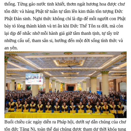
thống. Từng gáo nước tinh khiết, thơm ngát hương hoa được chư
tôn đức và hàng Phật tử tuần tự tắm lên kim thân tôn tượng Đức
Phật Đản sinh. Nghi thức không chỉ là dịp để mỗi người con Phật
bày tỏ lòng thành kính và tri ân khi Đức Thế Tôn ra đời, mà còn
lại dịp để nhắc nhở mỗi hành giả giữ tâm thanh tịnh, tự tẩy trừ
những cấu uế, tham sân si, hướng đến một đời sống tỉnh thức và
an yên.
Buổi chiều các ngày diễn ra Pháp hội, dưới sự dẫn chúng của chư
tôn đức Tăng Ni, toàn thể đại chúng được tham dự thời khóa tụng