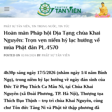
Skip
to
content
PHẬT SỰ TẢN VIÊN
,
TIN TRONG NƯỚC
,
TIN TỨC
Hoàn mãn Pháp hội Địa Tạng chùa Khai
Nguyên: Trọn vẹn niềm hỷ lạc hướng về
mùa Phật đản PL.4570
POSTED ON
02/06/2026
BY
PHẬT SỰ TẢN VIÊN
4h30p sáng ngày 17/5/2026 (nhằm ngày 1/4 năm Bính
Ngọ), trong niềm hỷ lạc hướng về ngày đản sinh của
Đức Từ Phụ Thích Ca Mâu Ni, tại Chùa Khai
Nguyên (xã Đoài Phương, TP. Hà Nội), Thượng tọa
Thích Đạo Thịnh – trụ trì chùa Khai Nguyên, cùng
chư Tôn đức Tăng Ni và Phật tử thập phương đã