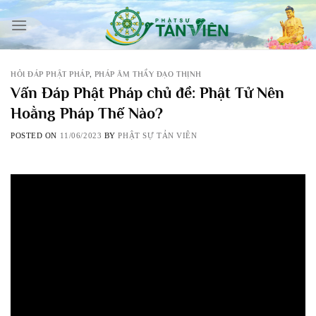
Skip
to
content
HỎI ĐÁP PHẬT PHÁP
,
PHÁP ÂM THẦY ĐẠO THỊNH
Vấn Đáp Phật Pháp chủ đề: Phật Tử Nên
Hoằng Pháp Thế Nào?
POSTED ON
11/06/2023
BY
PHẬT SỰ TẢN VIÊN