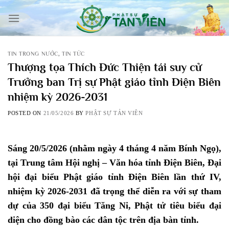
Skip
to
content
TIN TRONG NƯỚC
,
TIN TỨC
Thượng tọa Thích Đức Thiện tái suy cử
Trưởng ban Trị sự Phật giáo tỉnh Điện Biên
nhiệm kỳ 2026-2031
POSTED ON
21/05/2026
BY
PHẬT SỰ TẢN VIÊN
Sáng 20/5/2026 (nhằm ngày 4 tháng 4 năm Bính Ngọ),
tại Trung tâm Hội nghị – Văn hóa tỉnh Điện Biên, Đại
hội đại biểu Phật giáo tỉnh Điện Biên lần thứ IV,
nhiệm kỳ 2026-2031 đã trọng thể diễn ra với sự tham
dự của 350 đại biểu Tăng Ni, Phật tử tiêu biểu đại
diện cho đồng bào các dân tộc trên địa bàn tỉnh.