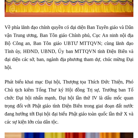
Về phía lãnh đạo chính quyền có đại diện Ban Tuyên giáo và Dân
vận Trung ương, Ban Tôn giáo Chính phủ, Cục An ninh nội địa
Bộ Công an, Ban Tôn giáo UBTƯ MTTQVN; cùng lãnh đạo
Tỉnh ủy, HĐND, UBND, Ủy ban MTTQVN tỉnh Điện Biên và
đại diện các sở, ban, ngành địa phương tham dự, chúc mừng Đại
hội.
Phát biểu khai mạc Đại hội, Thượng tọa Thích Đức Thiện, Phó
Chủ tịch kiêm Tổng Thư ký Hội đồng Trị sự, Trưởng ban Tổ
chức Đại hội nhấn mạnh, Đại hội lần thứ IV là dấu mốc quan
trọng đối với Phật giáo tỉnh Điện Biên trong giai đoạn đất nước
đang hướng tới Đại hội đại biểu Phật giáo toàn quốc lần thứ X và
các sự kiện lớn của dân tộc.