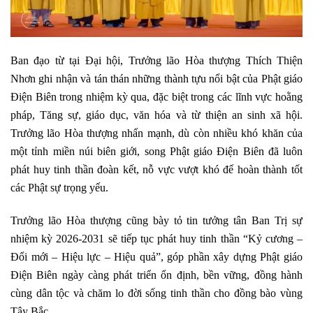
Ban đạo từ tại Đại hội, Trưởng lão Hòa thượng Thích Thiện
Nhơn ghi nhận và tán thán những thành tựu nổi bật của Phật giáo
Điện Biên trong nhiệm kỳ qua, đặc biệt trong các lĩnh vực hoằng
pháp, Tăng sự, giáo dục, văn hóa và từ thiện an sinh xã hội.
Trưởng lão Hòa thượng nhấn mạnh, dù còn nhiều khó khăn của
một tỉnh miền núi biên giới, song Phật giáo Điện Biên đã luôn
phát huy tinh thần đoàn kết, nỗ vực vượt khó để hoàn thành tốt
các Phật sự trọng yếu.
Trưởng lão Hòa thượng cũng bày tỏ tin tưởng tân Ban Trị sự
nhiệm kỳ 2026-2031 sẽ tiếp tục phát huy tinh thần “Kỷ cương –
Đổi mới – Hiệu lực – Hiệu quả”, góp phần xây dựng Phật giáo
Điện Biên ngày càng phát triển ổn định, bền vững, đồng hành
cùng dân tộc và chăm lo đời sống tinh thần cho đồng bào vùng
Tây Bắc.