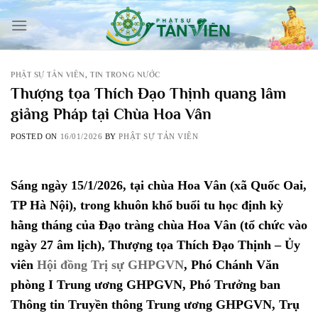
Skip
to
content
PHẬT SỰ TẢN VIÊN
,
TIN TRONG NƯỚC
Thượng tọa Thích Đạo Thịnh quang lâm
giảng Pháp tại Chùa Hoa Vân
POSTED ON
16/01/2026
BY
PHẬT SỰ TẢN VIÊN
Sáng ngày 15/1/2026, tại chùa Hoa Vân (xã Quốc Oai,
TP Hà Nội), trong khuôn khổ buổi tu học định kỳ
hằng tháng của Đạo tràng chùa Hoa Vân (tổ chức vào
ngày 27 âm lịch), Thượng tọa Thích Đạo Thịnh – Ủy
viên
Hội đồng Trị sự GHPGVN
, Phó Chánh Văn
phòng I Trung ương GHPGVN, Phó Trưởng ban
Thông tin Truyền thông Trung ương GHPGVN, Trụ