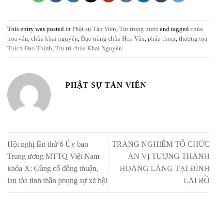
This entry was posted in
Phật sự Tản Viên
,
Tin trong nước
and tagged
chùa
hoa vân
,
chùa khai nguyên
,
Đạo tràng chùa Hoa Vân
,
pháp thoại
,
thượng tọa
Thích Đạo Thịnh
,
Trụ trì chùa Khai Nguyên
.
PHẬT SỰ TẢN VIÊN
Hội nghị lần thứ 6 Ủy ban
TRANG NGHIÊM TỔ CHỨC
Trung ương MTTQ Việt Nam
AN VỊ TƯỢNG THÀNH
khóa X: Củng cố đồng thuận,
HOÀNG LÀNG TẠI ĐÌNH
lan tỏa tinh thần phụng sự xã hội
LAI BỒ