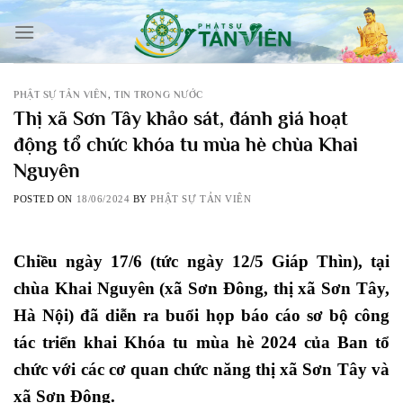
Skip
to
content
PHẬT SỰ TẢN VIÊN
,
TIN TRONG NƯỚC
Thị xã Sơn Tây khảo sát, đánh giá hoạt
động tổ chức khóa tu mùa hè chùa Khai
Nguyên
POSTED ON
18/06/2024
BY
PHẬT SỰ TẢN VIÊN
Chiều ngày 17/6 (tức ngày 12/5 Giáp Thìn), tại
chùa Khai Nguyên (xã Sơn Đông, thị xã Sơn Tây,
Hà Nội) đã diễn ra buổi họp báo cáo sơ bộ công
tác triển khai Khóa tu mùa hè 2024 của Ban tổ
chức với các cơ quan chức năng thị xã Sơn Tây và
xã Sơn Đông.