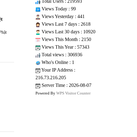
Total Users : 219593
Views Today : 99
Views Yesterday : 441
ệt
Views Last 7 days : 2618
Views Last 30 days : 10920
Phật
Views This Month : 2150
Views This Year : 57343
Total views : 306936
Who's Online : 1
Your IP Address :
216.73.216.205
Server Time : 2026-08-07
Powered By
WPS Visitor Counter