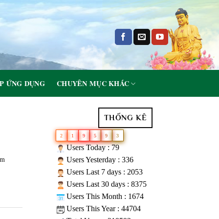
P ỨNG DỤNG
CHUYÊN MỤC KHÁC
THỐNG KÊ
2
1
9
5
9
3
Users Today : 79
Users Yesterday : 336
ếm
Users Last 7 days : 2053
Users Last 30 days : 8375
Users This Month : 1674
Users This Year : 44704