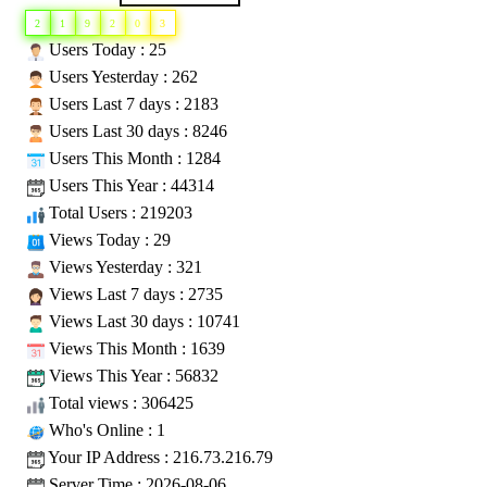
2
1
9
2
0
3
Users Today : 25
Users Yesterday : 262
Users Last 7 days : 2183
Users Last 30 days : 8246
Users This Month : 1284
Users This Year : 44314
Total Users : 219203
Views Today : 29
Views Yesterday : 321
Views Last 7 days : 2735
Views Last 30 days : 10741
Views This Month : 1639
Views This Year : 56832
Total views : 306425
Who's Online : 1
Your IP Address : 216.73.216.79
Server Time : 2026-08-06