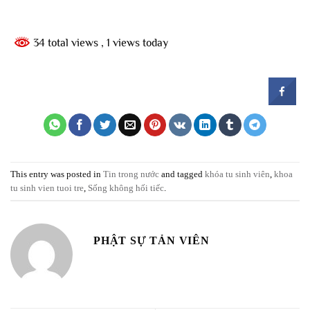
34 total views
, 1 views today
This entry was posted in
Tin trong nước
and tagged
khóa tu sinh viên
,
khoa
tu sinh vien tuoi tre
,
Sống không hối tiếc
.
PHẬT SỰ TẢN VIÊN