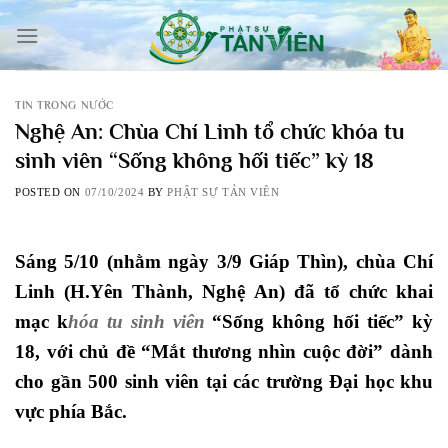
Skip
to
content
TIN TRONG NƯỚC
Nghệ An: Chùa Chí Linh tổ chức khóa tu
sinh viên “Sống không hối tiếc” kỳ 18
POSTED ON
07/10/2024
BY
PHẬT SỰ TẢN VIÊN
Sáng 5/10 (nhằm ngày 3/9 Giáp Thìn), chùa Chí
Linh (H.Yên Thành, Nghệ An) đã tổ chức khai
mạc k
hóa tu sinh viên
“Sống không hối tiếc” kỳ
18, với chủ đề “Mắt thương nhìn cuộc đời” dành
cho gần 500 sinh viên tại các trường Đại học khu
vực phía Bắc.