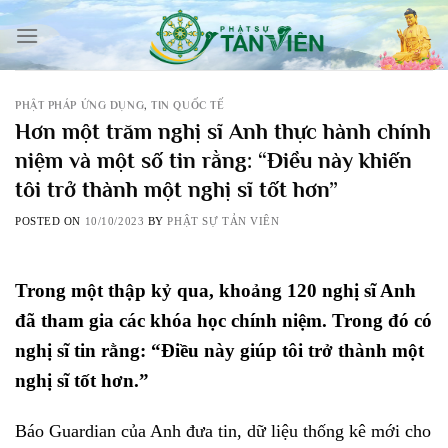
Skip
to
content
PHẬT PHÁP ỨNG DỤNG
,
TIN QUỐC TẾ
Hơn một trăm nghị sĩ Anh thực hành chính
niệm và một số tin rằng: “Điều này khiến
tôi trở thành một nghị sĩ tốt hơn”
POSTED ON
10/10/2023
BY
PHẬT SỰ TẢN VIÊN
Trong một thập kỷ qua, khoảng 120 nghị sĩ Anh
đã tham gia các khóa học chính niệm. Trong đó có
nghị sĩ tin rằng: “Điều này giúp tôi trở thành một
nghị sĩ tốt hơn.”
Báo Guardian của Anh đưa tin, dữ liệu thống kê mới cho