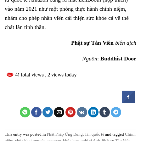
vào năm 2021 như một phòng thực hành chính niệm,
nhằm cho phép nhân viên cải thiện sức khỏe cả về thể
chất lẫn tinh thần.
Phật sự Tản Viên
biên dịch
Nguồn
:
Buddhist Door
41 total views
, 2 views today
This entry was posted in
Phật Pháp Ứng Dụng
,
Tin quốc tế
and tagged
Chính
niệm
,
chùa khai nguyên
,
cơ quan
,
khóa học
,
nghị sĩ Anh
,
Phật sự Tản Viên
,