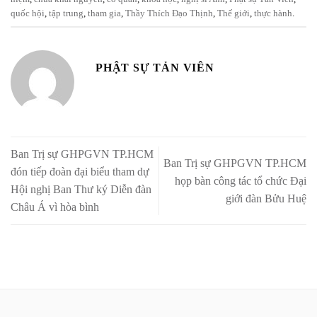
quốc hội
,
tập trung
,
tham gia
,
Thầy Thích Đạo Thịnh
,
Thế giới
,
thực hành
.
PHẬT SỰ TẢN VIÊN
Ban Trị sự GHPGVN TP.HCM
Ban Trị sự GHPGVN TP.HCM
đón tiếp đoàn đại biểu tham dự
họp bàn công tác tổ chức Đại
Hội nghị Ban Thư ký Diễn đàn
giới đàn Bửu Huệ
Châu Á vì hòa bình