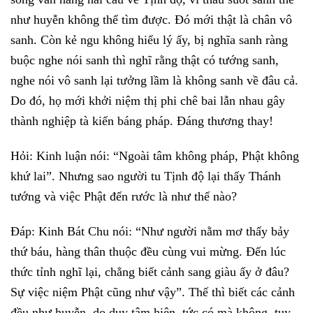
như huyễn không thể tìm được. Đó mới thật là chân vô
sanh. Còn kẻ ngu không hiểu lý ấy, bị nghĩa sanh ràng
buộc nghe nói sanh thì nghĩ rằng thật có tướng sanh,
nghe nói vô sanh lại tưởng lầm là không sanh về đâu cả.
Do đó, họ mới khởi niệm thị phi chê bai lẫn nhau gây
thành nghiệp tà kiến báng pháp. Đáng thương thay!
Hỏi: Kinh luận nói: “Ngoài tâm không pháp, Phật không
khứ lai”. Nhưng sao người tu Tịnh độ lại thấy Thánh
tướng và việc Phật đến rước là như thế nào?
Đáp: Kinh Bát Chu nói: “Như người nằm mơ thấy bảy
thứ báu, hàng thân thuộc đều cùng vui mừng. Đến lúc
thức tỉnh nghĩ lại, chẳng biết cảnh sang giàu ấy ở đâu?
Sự việc niệm Phật cũng như vậy”. Thế thì biết các cảnh
đều như huyễn, do duy tâm hiện, tức có mà không, tuy