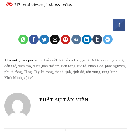
217 total views
, 1 views today
This entry was posted in
Tiểu sử Chư Tổ
and tagged
A Di Đà
,
cam lộ
,
đại sứ
,
đảnh lễ
,
diên thọ
,
đức Quán thế âm
,
liên tông
,
lục tổ
,
Pháp Hoa
,
phát nguyện
,
phi thường
,
Tăng
,
Tây Phương
,
thanh tịnh
,
tịnh độ
,
tôn xưng
,
tụng kinh
,
Vĩnh Minh
,
vội vã
.
PHẬT SỰ TẢN VIÊN