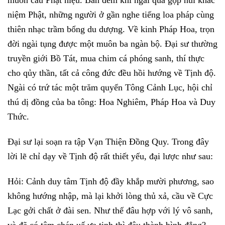
niệm Phật, những người ở gần nghe tiếng loa pháp cùng
thiên nhạc trầm bổng du dượng. Về kinh Pháp Hoa, trọn
đời ngài tụng được một muôn ba ngàn bộ. Đại sư thường
truyền giới Bồ Tát, mua chim cá phóng sanh, thí thực
cho qủy thần, tất cả công đức đều hồi hướng về Tịnh độ.
Ngài có trứ tác một trăm quyển Tông Cảnh Lục, hội chỉ
thú dị đồng của ba tông: Hoa Nghiêm, Pháp Hoa và Duy
Thức.
Đại sư lại soạn ra tập Vạn Thiện Đồng Quy. Trong đây
lời lẽ chỉ dạy về Tịnh độ rất thiết yếu, đại lược như sau:
Hỏi: Cảnh duy tâm Tịnh độ đầy khắp mười phương, sao
không hướng nhập, mà lại khởi lòng thủ xả, cầu về Cực
Lạc gởi chất ở đài sen. Như thế đâu hợp với lý vô sanh,
và đã có tâm chán uế ưa tịnh thì đâu thành bình đẳng?