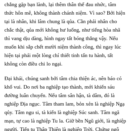
chẳng gặp bạn lành, lại thêm thân thể đau nhức, tâm
thức hôn mê, không thành chánh niệm. Vì sao? Bởi hiện
tại là nhân, khi lâm chung là qủa. Cần phải nhân cho
chắc thật, qủa mới không hư luống, như tiếng hòa nhã
thì vang dịu dàng, hình ngay tất bóng thẳng vậy. Nếu
muốn khi sắp chết mười niệm thành công, thì ngay lúc
hiện tại phải một lòng chí thiết tinh tấn tu hành, tất
không còn điều chi lo ngại.
Đại khái, chúng sanh bởi tâm chia thiện ác, nên báo có
khổ vui. Do nơi ba nghiệp tạo thành, mới khiến sáu
đường luân chuyển. Nếu tâm sân hận, tà dâm, đó là
nghiệp Địa ngục. Tâm tham lam, bỏn xẻn là nghiệp Ngạ
qủy. Tâm ngu si, tà kiến là nghiệp Súc sanh. Tâm ngã
mạn, tự cao là nghiệp Tu la. Giữ bền Ngũ giới, là nghiệp
người. Tiến tu Thập Thiện là nghiệp Trời. Chứng ngộ