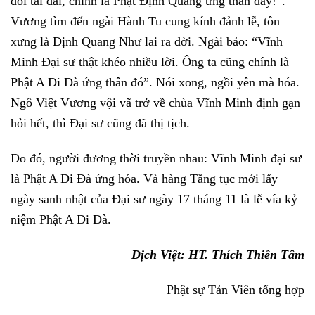
đôi tai dài, chính là Phật Định Quang ứng thân đấy!”.
Vương tìm đến ngài Hành Tu cung kính đảnh lễ, tôn
xưng là Định Quang Như lai ra đời. Ngài bảo: “Vĩnh
Minh Đại sư thật khéo nhiều lời. Ông ta cũng chính là
Phật A Di Đà ứng thân đó”. Nói xong, ngồi yên mà hóa.
Ngô Việt Vương vội vã trở về chùa Vĩnh Minh định gạn
hỏi hết, thì Đại sư cũng đã thị tịch.
Do đó, người đương thời truyền nhau: Vĩnh Minh đại sư
là Phật A Di Đà ứng hóa. Và hàng Tăng tục mới lấy
ngày sanh nhật của Đại sư ngày 17 tháng 11 là lễ vía kỷ
niệm
Phật A Di Đà
.
Dịch Việt: HT. Thích Thiền Tâm
Phật sự Tản Viên tổng hợp