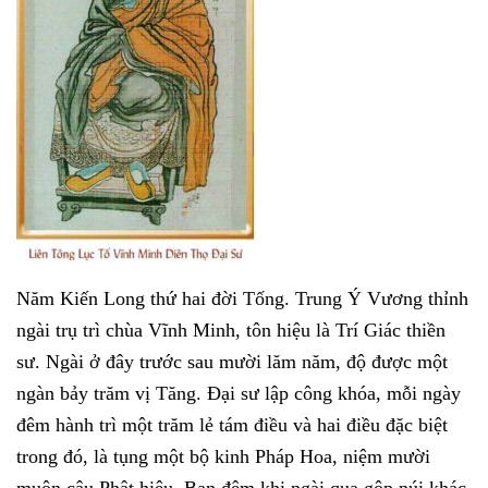
Năm Kiến Long thứ hai đời Tống. Trung Ý Vương thỉnh
ngài trụ trì chùa Vĩnh Minh, tôn hiệu là Trí Giác thiền
sư. Ngài ở đây trước sau mười lăm năm, độ được một
ngàn bảy trăm vị Tăng. Đại sư lập công khóa, mỗi ngày
đêm hành trì một trăm lẻ tám điều và hai điều đặc biệt
trong đó, là tụng một bộ kinh Pháp Hoa, niệm mười
muôn câu Phật hiệu. Ban đêm khi ngài qua gộp núi khác