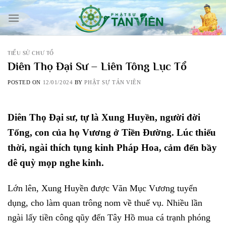
Skip
to
content
TIỂU SỬ CHƯ TỔ
Diên Thọ Đại Sư – Liên Tông Lục Tổ
POSTED ON
12/01/2024
BY
PHẬT SỰ TẢN VIÊN
Diên Thọ Đại sư, tự là Xung Huyền, người đời
Tống, con của họ Vương ở Tiền Đường. Lúc thiếu
thời, ngài thích tụng kinh Pháp Hoa, cảm đến bầy
dê quỳ mọp nghe kinh.
Lớn lên, Xung Huyền được Văn Mục Vương tuyển
dụng, cho làm quan trông nom về thuế vụ. Nhiều lần
ngài lấy tiền công qũy đến Tây Hồ mua cá trạnh phóng