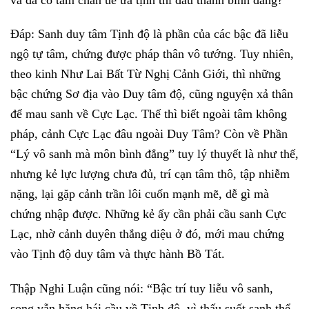
Đáp: Sanh duy tâm Tịnh độ là phần của các bậc đã liễu
ngộ tự tâm, chứng được pháp thân vô tướng. Tuy nhiên,
theo kinh Như Lai Bất Từ Nghị Cảnh Giới, thì những
bậc chứng Sơ địa vào Duy tâm độ, cũng nguyện xả thân
để mau sanh về Cực Lạc. Thế thì biết ngoài tâm không
pháp, cảnh Cực Lạc đâu ngoài Duy Tâm? Còn về Phần
“Lý vô sanh mà môn bình đẳng” tuy lý thuyết là như thế,
nhưng kẻ lực lượng chưa đủ, trí cạn tâm thô, tập nhiễm
nặng, lại gặp cảnh trần lôi cuốn mạnh mẽ, dễ gì mà
chứng nhập được. Những kẻ ấy cần phải cầu sanh Cực
Lạc, nhờ cảnh duyên thắng diệu ở đó, mới mau chứng
vào
Tịnh độ
duy tâm và thực hành Bồ Tát.
Thập Nghi Luận cũng nói: “Bậc trí tuy liễu vô sanh,
song vẫn hăng hái cầu về Tịnh độ, vì thấu suốt sanh thể