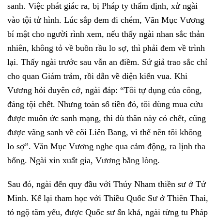
sanh. Việc phát giác ra, bị Pháp ty thẩm định, xử ngài
vào tội tử hình. Lúc sắp đem đi chém, Văn Mục Vương
bí mật cho người rình xem, nếu thấy ngài nhan sắc thản
nhiên, không tỏ về buồn rầu lo sợ, thì phải đem về trình
lại. Thấy ngài trước sau vẫn an điềm. Sứ giả trao sắc chỉ
cho quan Giám trảm, rồi dẫn về diện kiến vua. Khi
Vương hỏi duyên cớ, ngài đáp: “Tôi tự dụng của công,
đáng tội chết. Nhưng toàn số tiền đó, tôi dùng mua cứu
được muôn ức sanh mạng, thì dù thân này có chết, cũng
được vãng sanh về cõi Liên Bang, vì thế nên tôi không
lo sợ”. Văn Mục Vương nghe qua cảm động, ra lịnh tha
bổng. Ngài xin xuất gia, Vương bằng lòng.
Sau đó, ngài đến quy đầu với Thúy Nham thiền sư ở Tứ
Minh. Kế lại tham học với Thiều Quốc Sư ở Thiên Thai,
tỏ ngộ tâm yếu, được Quốc sư ấn khả, ngài từng tu Pháp