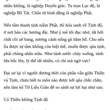
nhân không, là nghiệp Duyên giác. Tu trọn Lục độ, là
nghiệp Bồ Tát. Chân từ bình đẳng là nghiệp Phật.
Nếu tâm thanh tịnh niệm Phật, thì hóa sanh về Tịnh độ,
ở nơi bảo các hương đài. Như ý mê tối đục nhơ, tất bởi
chất cõi uế bang, nương cảnh nổng gò hầm hố. Cho nên
lìa được tự tâm không còn biệt thể, muốn được qủa tịnh,
phải chủng nhân mầu. Như tánh nước chảy xuống, tánh
lửa bốc lên, lý thế tất nhiên, có chi mà ngờ vực!
Đại sư lại vì người đương thời còn phân vân giữa Thiền
và Tịnh, chưa biết tu môn nào được kết qủa chắc chắn,
nên làm kệ Tứ Liệu Giản để so sánh sự lợi hại như sau:
Có Thiền không Tịnh độ