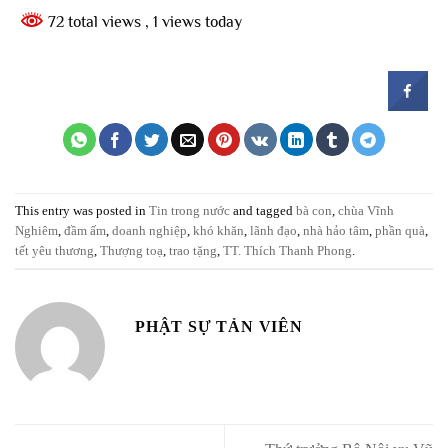
72 total views
, 1 views today
This entry was posted in
Tin trong nước
and tagged
bà con
,
chùa Vĩnh
Nghiêm
,
đầm ấm
,
doanh nghiệp
,
khó khăn
,
lãnh đạo
,
nhà hảo tâm
,
phần quà
,
tết yêu thương
,
Thượng toạ
,
trao tặng
,
TT. Thích Thanh Phong
.
PHẬT SỰ TẢN VIÊN