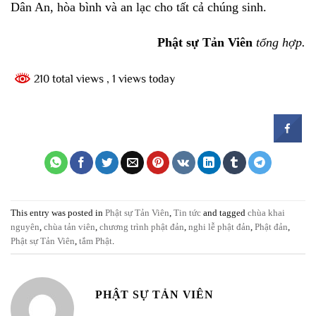
Dân An, hòa bình và an lạc cho tất cả chúng sinh.
Phật sự Tản Viên
tổng hợp.
210 total views
, 1 views today
This entry was posted in
Phật sự Tản Viên
,
Tin tức
and tagged
chùa khai
nguyên
,
chùa tản viên
,
chương trình phật đản
,
nghi lễ phật đản
,
Phật đản
,
Phật sự Tản Viên
,
tắm Phật
.
PHẬT SỰ TẢN VIÊN