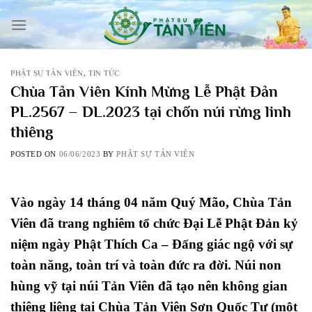
Skip
to
content
PHẬT SỰ TẢN VIÊN
,
TIN TỨC
Chùa Tản Viên Kính Mừng Lễ Phật Đản
PL.2567 – DL.2023 tại chốn núi rừng linh
thiêng
POSTED ON
06/06/2023
BY
PHẬT SỰ TẢN VIÊN
Vào ngày 14 tháng 04 năm Quý Mão, Chùa Tản
Viên đã trang nghiêm tổ chức Đại Lễ Phật Đản kỷ
niệm ngày Phật Thích Ca – Đấng giác ngộ với sự
toàn năng, toàn trí và toàn đức ra đời. Núi non
hùng vỹ tại núi Tản Viên đã tạo nên không gian
thiêng liêng tại Chùa Tản Viên Sơn Quốc Tự (một