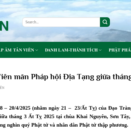
P ÂM TẢN VIÊN
DANH LAM-THÁNH TÍCH
PHẬT PHÁ
iên mãn Pháp hội Địa Tạng giữa tháng
IÊN
 18 – 20/4/2025 (nhằm ngày 21 – 23/Ất Tỵ) của Đạo Tr
ữa tháng 3 Ất Tỵ 2025 tại chùa Khai Nguyên, Sơn Tây, 
ng nghìn quý Phật tử và nhân dân Phật tử thập phương.