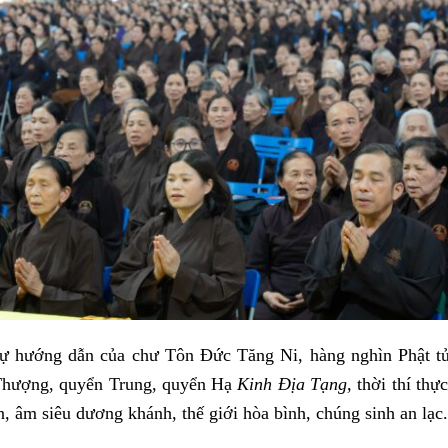
sự hướng dẫn của chư Tôn Đức Tăng Ni, hàng nghìn Phật tử
Thượng, quyển Trung, quyển Hạ
K
inh Địa Tạng,
thời thí thự
, âm siêu dương khánh, thế giới hòa bình, chúng sinh an lạc.