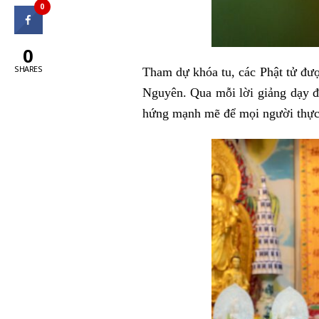
0
0
SHARES
Tham dự khóa tu, các Phật tử đượ
Nguyên. Qua mỗi lời giảng dạy đầ
hứng mạnh mẽ để mọi người thực hà