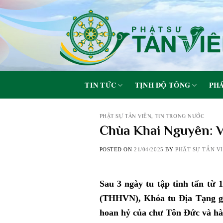
Skip
to
content
TIN TỨC
TỊNH ĐỘ TÔNG
PHÁ
PHẬT SỰ TẢN VIÊN
,
TIN TRONG NƯỚC
Chùa Khai Nguyên: V
POSTED ON
21/04/2025
BY
PHẬT SỰ TẢN V
Sau 3 ngày tu tập tinh tấn từ
(THHVN), Khóa tu Địa Tạng gi
hoan hỷ của chư Tôn Đức và hà