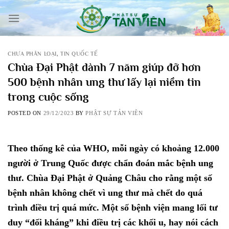
Skip
to
content
CHƯA PHÂN LOẠI
,
TIN QUỐC TẾ
Chùa Đại Phật dành 7 năm giúp đỡ hơn
500 bệnh nhân ung thư lấy lại niềm tin
trong cuộc sống
POSTED ON
29/12/2023
BY
PHẬT SỰ TẢN VIÊN
Theo thống kê của WHO, mỗi ngày có khoảng 12.000
người ở Trung Quốc được chẩn đoán mắc bệnh ung
thư. Chùa Đại Phật ở Quảng Châu cho rằng một số
bệnh nhân không chết vì ung thư mà chết do quá
trình điều trị quá mức. Một số bệnh viện mang lối tư
duy “đối kháng” khi điều trị các khối u, hay nói cách