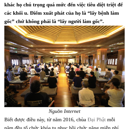
khác họ chú trọng quá mức đến việc tiêu diệt triệt để
các khối u. Điểm xuất phát của họ là “lấy bệnh làm
gốc” chứ không phải là “lấy người làm gốc”.
Nguồn Internet
Biết được điều này, từ năm 2016, chùa
Đại Phật
mỗi
năm đều tổ chức khóa tu phục hồi chức năng miễn phí.