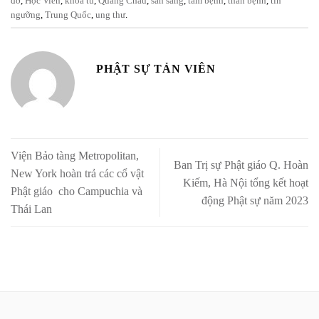
đỡ
,
Học Viên
,
khoá tu
,
Quảng Châu
,
sẵn sàng
,
tâm bệnh
,
thân bệnh
,
tín
ngưỡng
,
Trung Quốc
,
ung thư
.
PHẬT SỰ TẢN VIÊN
Viện Bảo tàng Metropolitan,
Ban Trị sự Phật giáo Q. Hoàn
New York hoàn trả các cổ vật
Kiếm, Hà Nội tổng kết hoạt
Phật giáo cho Campuchia và
động Phật sự năm 2023
Thái Lan