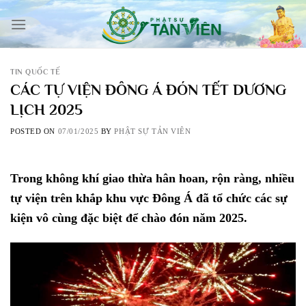
Skip
to
content
TIN QUỐC TẾ
CÁC TỰ VIỆN ĐÔNG Á ĐÓN TẾT DƯƠNG
LỊCH 2025
POSTED ON
07/01/2025
BY
PHẬT SỰ TẢN VIÊN
Trong không khí giao thừa hân hoan, rộn ràng, nhiều
tự viện trên khắp khu vực Đông Á đã tổ chức các sự
kiện vô cùng đặc biệt để chào đón năm 2025.