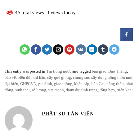
45 total views
, 1 views today
This entry was posted in
Tin trong nước
and tagged
bàn giao
,
Bảo Thắng
,
bảo vệ
,
biến đổi khi hậu
,
cây quế giống
,
chung sức xây dựng nông thôn mới
,
đại biểu
,
GHPGVN
,
gia đình
,
giao thông
,
khẩn cấp
,
Lào Cai
,
nông thôn
,
phát
động
,
sinh thái
,
số lượng
,
sức mạnh
,
tham dự
,
tình trạng
,
tổng hợp
,
triển khai
.
PHẬT SỰ TẢN VIÊN