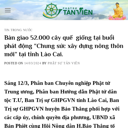
Skip
to
content
TIN TRONG NƯỚC
Bàn giao 52.000 cây quế giống tại buổi
phát động “Chung sức xây dựng nông thôn
mới” tại tỉnh Lào Cai.
POSTED ON
14/03/2024
BY
PHẬT SỰ TẢN VIÊN
Sáng 12/3, Phân ban Chuyên nghiệp Phật tử
Trung ương, Phân ban Hướng dẫn Phật tử dân
tộc T.Ư, Ban Trị sự GHPGVN tỉnh Lào Cai, Ban
Trị sự GHPGVN huyện Bảo Thắng phối hợp với
các cấp ủy, chính quyền địa phương, UBND xã
Bản Phiệt cùng Hội Nông dân H.Bảo Thắng tổ