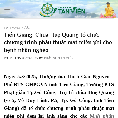
Skip
to
content
TIN TRONG NƯỚC
Tiền Giang: Chùa Huệ Quang tổ chức
chương trình phẫu thuật mắt miễn phí cho
bệnh nhân nghèo
POSTED ON
06/03/2025
BY
PHẬT SỰ TẢN VIÊN
Ngày 5/3/2025, Thượng tọa Thích Giác Nguyên –
Phó BTS GHPGVN tỉnh Tiền Giang, Trưởng BTS
Phật giáo Tp.Gò Công, Trụ trì chùa Huệ Quang
(số 5, Võ Duy Linh, P.5, Tp. Gò Công, tỉnh Tiền
Giang) đã tổ chức chương trình phẫu thuật mắt
miễn phí đem lại ánh sáng cho các
bệnh nhân