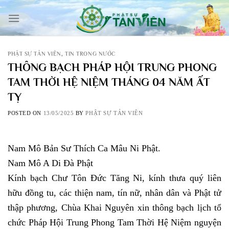
Skip
to
content
PHẬT SỰ TẢN VIÊN
,
TIN TRONG NƯỚC
THÔNG BẠCH PHÁP HỘI TRUNG PHONG
TAM THỜI HỆ NIỆM THÁNG 04 NĂM ẤT
TỴ
POSTED ON
13/05/2025
BY
PHẬT SỰ TẢN VIÊN
Nam Mô Bản Sư Thích Ca Mâu Ni Phật.
Nam Mô A Di Đà Phật
Kính bạch Chư Tôn Đức Tăng Ni, kính thưa quý liên
hữu đồng tu, các thiện nam, tín nữ, nhân dân và Phật tử
thập phương, Chùa Khai Nguyên xin thông bạch lịch tổ
chức Pháp Hội Trung Phong Tam Thời Hệ Niệm nguyện