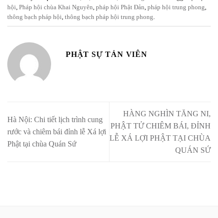
hội
,
Pháp hội chùa Khai Nguyên
,
pháp hội Phật Đản
,
pháp hội trung phong
,
thông bạch pháp hội
,
thông bạch pháp hội trung phong
.
PHẬT SỰ TẢN VIÊN
HÀNG NGHÌN TĂNG NI,
Hà Nội: Chi tiết lịch trình cung
PHẬT TỬ CHIÊM BÁI, ĐỈNH
rước và chiêm bái đỉnh lễ Xá lợi
LỄ XÁ LỢI PHẬT TẠI CHÙA
Phật tại chùa Quán Sứ
QUÁN SỨ