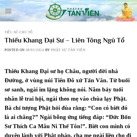
Skip
to
content
TIỂU SỬ CHƯ TỔ
Thiếu Khang Đại Sư – Liên Tông Ngũ Tổ
POSTED ON
08/01/2024
BY
PHẬT SỰ TẢN VIÊN
Thiếu Khang Đại sư họ Châu, người đời nhà
Đường, ở vùng núi Tiên Đô xứ Tấn Vân. Từ buổi
sơ sanh, ngài im lặng không nói. Năm bảy tuổi
nhân lễ trai hội, ngài theo mẹ vào chùa lạy Phật.
Bà chỉ tượng Phật hỏi đùa rằng: “Con có biết đó
là ai chăng?” Ngài bỗng ứng tiếng đáp: “Đức Bổn
Sư Thích Ca Mâu Ni Thế Tôn!”. Biết con mình có
duyên lành với Phật pháp, cha mẹ ngài liền cho đi