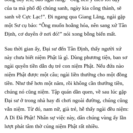
của ta mà phổ độ chúng sanh, ngày kia công thành, sẽ
sanh về Cực Lạc!”. Đi ngang qua Giang Lăng, ngài gặp
một Sư cụ bảo: “Ông muốn hoằng hóa, nên sang xứ Tân
Định, cơ duyên ở nơi đó!” nói xong bỗng biến mất.
Sau thời gian ấy, Đại sư đến Tân Định, thấy người xứ
này chưa biết niệm Phật là gì. Dùng phương tiện, ban sơ
ngài quyên tiền dẫn dụ trẻ con niệm Phật. Nếu đứa nào
niệm Phật được một câu; ngài liền thưởng cho một đồng
tiền. Như thế hơn một năm, rồi không cần thưởng tiền,
chúng nó cũng niệm. Tập quán dần quen, về sau lúc gặp
Đại sư ở trong nhà hay đi chơi ngoài đường, chúng cũng
vẫn niệm. Từ đó, nam nữ, già trẻ, hễ thấy ngài đều niệm:
A Di Đà Phật! Nhân sự việc này, dân chúng vùng ấy lần
lượt phát tâm thờ cúng niệm Phật rất nhiều.