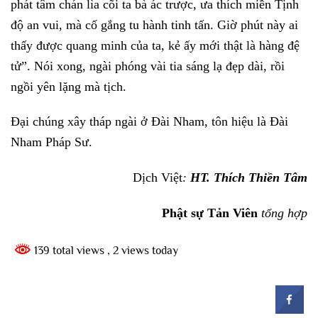
phát tâm chán lìa cõi ta bà ác trược, ưa thích miền Tịnh
độ an vui, mà cố gắng tu hành tinh tấn. Giờ phút này ai
thấy được quang minh của ta, kẻ ấy mới thật là hàng đệ
tử”. Nói xong, ngài phóng vài tia sáng lạ đẹp dài, rồi
ngồi yên lặng mà tịch.
Đại chúng xây tháp ngài ở Đài Nham, tôn hiệu là Đài
Nham Pháp Sư.
Dịch Việt
:
HT. Thích Thiền Tâm
Phật sự Tản Viên
tổng hợp
139 total views
, 2 views today