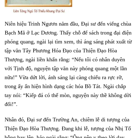
Niên hiệu Trinh Ngươn năm đầu, Đại sư đến viếng chùa
Bạch Mã ở Lạc Dương. Thấy chỗ để sách trong đại điện
phóng quang, ngài lại tìm xem, thì áng sáng phát xuất từ
tập văn Tây Phương Hóa Đạo của Thiện Đạo Hòa
Thượng, ngài liền khấn rằng: “Nếu tôi có nhân duyên
với Tịnh độ, nguyện tập văn này phóng quang một lần
nữa!” Vừa dứt lời, ánh sáng lại càng chiếu ra rực rỡ,
trong ấy ẩn hiện hình dạng các hóa Bồ Tát. Ngài chắp
tay nói: “Kiếp đá có thể mòn, nguyện này thề không dời
đổi!”.
Nhân đó, Đại sư đến Trường An, chiêm lễ di tượng của
Thiện Đạo Hòa Thượng. Đang khi lễ, tượng của Nhị Tổ
bỗng bay lên, bảo ngài rằng: “Ông nên y theo lời dạy