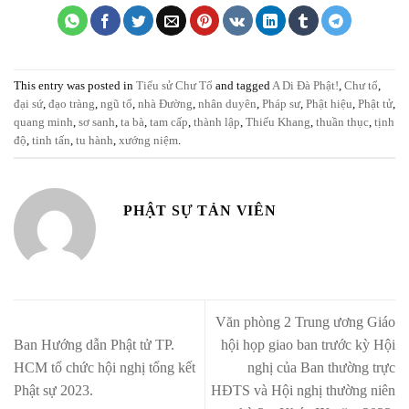
This entry was posted in
Tiểu sử Chư Tổ
and tagged
A Di Đà Phật!
,
Chư tổ
,
đại sứ
,
đạo tràng
,
ngũ tổ
,
nhà Đường
,
nhân duyên
,
Pháp sư
,
Phật hiệu
,
Phật tử
,
quang minh
,
sơ sanh
,
ta bà
,
tam cấp
,
thành lập
,
Thiếu Khang
,
thuần thục
,
tịnh
độ
,
tinh tấn
,
tu hành
,
xướng niệm
.
PHẬT SỰ TẢN VIÊN
Văn phòng 2 Trung ương Giáo
Ban Hướng dẫn Phật tử TP.
hội họp giao ban trước kỳ Hội
HCM tổ chức hội nghị tổng kết
nghị của Ban thường trực
Phật sự 2023.
HĐTS và Hội nghị thường niên