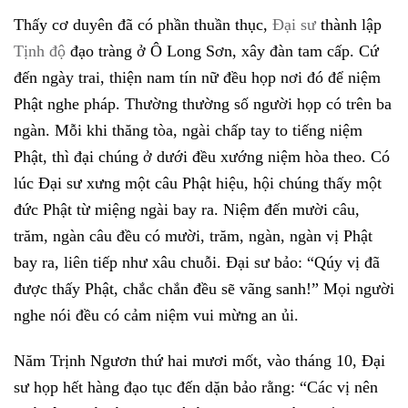
Thấy cơ duyên đã có phần thuần thục,
Đại sư
thành lập
Tịnh độ
đạo tràng ở Ô Long Sơn, xây đàn tam cấp. Cứ
đến ngày trai, thiện nam tín nữ đều họp nơi đó để niệm
Phật nghe pháp. Thường thường số người họp có trên ba
ngàn. Mỗi khi thăng tòa, ngài chấp tay to tiếng niệm
Phật, thì đại chúng ở dưới đều xướng niệm hòa theo. Có
lúc Đại sư xưng một câu Phật hiệu, hội chúng thấy một
đức Phật từ miệng ngài bay ra. Niệm đến mười câu,
trăm, ngàn câu đều có mười, trăm, ngàn, ngàn vị Phật
bay ra, liên tiếp như xâu chuỗi. Đại sư bảo: “Qúy vị đã
được thấy Phật, chắc chắn đều sẽ vãng sanh!” Mọi người
nghe nói đều có cảm niệm vui mừng an ủi.
Năm Trịnh Ngươn thứ hai mươi mốt, vào tháng 10, Đại
sư họp hết hàng đạo tục đến dặn bảo rằng: “Các vị nên