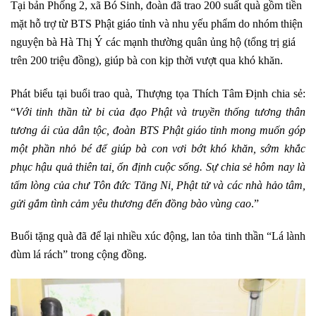
Tại bản Phống 2, xã Bó Sinh, đoàn đã trao 200 suất quà gồm tiền
mặt hỗ trợ từ BTS Phật giáo tỉnh và nhu yếu phẩm do nhóm thiện
nguyện bà Hà Thị Ý các mạnh thường quân ủng hộ (tổng trị giá
trên 200 triệu đồng), giúp bà con kịp thời vượt qua khó khăn.
Phát biểu tại buổi trao quà, Thượng tọa Thích Tâm Định chia sẻ:
“
Với tinh thần từ bi của đạo Phật và truyền thống tương thân
tương ái của dân tộc, đoàn BTS Phật giáo tỉnh mong muốn góp
một phần nhỏ bé để giúp bà con vơi bớt khó khăn, sớm khắc
phục hậu quả thiên tai, ổn định cuộc sống. Sự chia sẻ hôm nay là
tấm lòng của chư Tôn đức Tăng Ni, Phật tử và các nhà hảo tâm,
gửi gắm tình cảm yêu thương đến đồng bào vùng cao
.”
Buổi tặng quà đã để lại nhiều xúc động, lan tỏa tinh thần “Lá lành
đùm lá rách” trong cộng đồng.