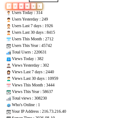
2
2
0
6
3
1
Users Today : 314
Users Yesterday : 249
Users Last 7 days : 1926
Users Last 30 days : 8415
Users This Month : 2712
Users This Year : 45742
Total Users : 220631
Views Today : 382
Views Yesterday : 302
Views Last 7 days : 2440
Views Last 30 days : 10959
Views This Month : 3444
Views This Year : 58637
Total views : 308230
Who's Online : 1
Your IP Address : 216.73.216.40
Server Time : 2026-08-10