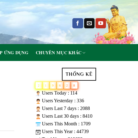
P ỨNG DỤNG
CHUYÊN MỤC KHÁC
THỐNG KÊ
2
1
9
6
2
8
Users Today : 114
Users Yesterday : 336
Users Last 7 days : 2088
Users Last 30 days : 8410
Users This Month : 1709
Users This Year : 44739