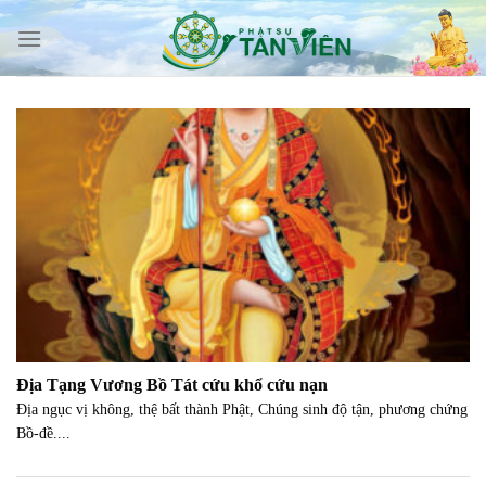
Skip
to
content
Địa Tạng Vương Bồ Tát cứu khổ cứu nạn
Ðịa ngục vị không, thệ bất thành Phật, Chúng sinh độ tận, phương chứng
Bồ-đề....