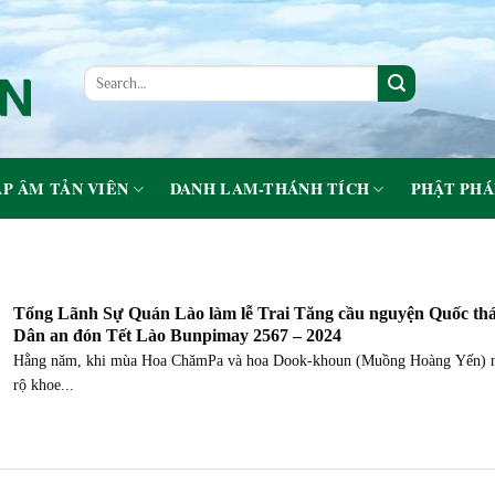
P ÂM TẢN VIÊN
DANH LAM-THÁNH TÍCH
PHẬT PHÁ
Tổng Lãnh Sự Quán Lào làm lễ Trai Tăng cầu nguyện Quốc thá
Dân an đón Tết Lào Bunpimay 2567 – 2024
Hằng năm, khi mùa Hoa ChămPa và hoa Dook-khoun (Muồng Hoàng Yến) 
rộ khoe...