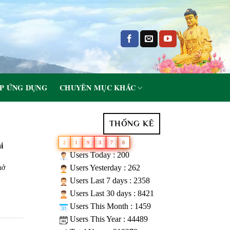
P ỨNG DỤNG
CHUYÊN MỤC KHÁC
THỐNG KÊ
2
1
9
3
7
8
i
Users Today : 200
Users Yesterday : 262
nở
Users Last 7 days : 2358
Users Last 30 days : 8421
Users This Month : 1459
Users This Year : 44489