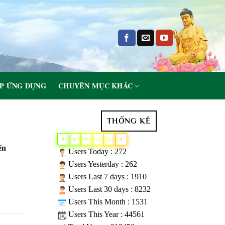
P ỨNG DỤNG
CHUYÊN MỤC KHÁC
THỐNG KÊ
2
1
9
4
5
0
ến
Users Today : 272
Users Yesterday : 262
Users Last 7 days : 1910
Users Last 30 days : 8232
Users This Month : 1531
Users This Year : 44561